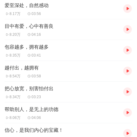
后来，有一位国际佛光会的会员发起抢救大榕树的活动。
爱至深处，自然感动
8.17万
03:56
首先，他跑去找植物专家来研究这棵大榕树是因为虫害还是
目中有爱，心中有善良
水、养分不够，亦或是天气不合适，致使它将面临死亡的命
8.20万
04:16
运。经过植物专家的研究之后，决定为它设计护栏、加土，
进行保护的工作。然而这项工作需要相当的经费，于是附近
包容越多，拥有越多
的居民便集资出力，终于把这棵大榕树给救活了。
8.35万
03:41
越付出，越拥有
我们生活在一个众缘成就、同体共生的世界，你与我是息息
8.54万
03:58
相关的，人类与自然生态更是关系密切。
人类重视环保，对
把心放宽，别害怕付出
世间的生态付出关爱，大自然也必定会庇荫人类。人类与万
8.34万
03:23
物彼此照顾，互有恩惠，才能和平共处，相安无事。
帮助别人，是无上的功德
8.06万
04:06
台湾有句谚语：“吃果子，要拜树头。”即是提醒我们在享受
信心，是我们内心的宝藏！
丰盛的成果时，要饮水思源，感念一切因缘的成就。