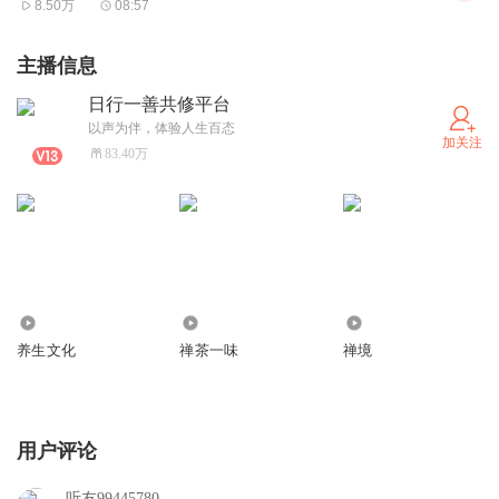
8.50万
08:57
身为社会的一分子，我们应当关怀社区，贡献服务，社区得
主播信息
到了安全，则人人都能获益；对于社会大众，能主动帮助，
做不请之友，社会大众得到了利益而做出回馈的同时，自己
日行一善共修平台
以声为伴，体验人生百态
不也能受惠吗？
加关注
83.40万
557.01万
50.24万
385.16万
养生文化
禅茶一味
禅境
用户评论
听友99445780