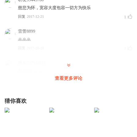
慈悲为怀，宽容大度包容一切方为快乐
回复
2017-12-21
1
雷蕾8899
🙏🙏🙏
回复
2017-10-10
1
听友327533811
好文章
查看更多评论
回复
2022-01-07
0
XSH放下
猜你喜欢
😃
回复
2019-06-09
0
吉缘187sees9178