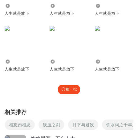
回复
2752
4704
5.46万
2019-01-06
0
人生就是放下
人生就是放下
人生就是放下
掌心绽放
佛是一种信仰，慈悲中感恩，佛教的兼容与学习自然科学，
使佛教越加有生机。而一味的烧香拜佛只会加剧生态恶化，
我们所保佑的事物也在空想中衰败。我在广东时中午特喜欢
大榕树下静坐，参禅吗我很少具备。
回复
2017-12-17
0
764
5493
167.07万
人生就是放下
人生就是放下
人生就是放下
A劉爺
你好
换一批
回复
2017-10-12
0
黑狗画个红太阳
相关推荐
云谷禅师🙃
回复
2017-10-07
0
相忘勿相思
饮血之剑
月下与君饮
饮水词之千年之
1519827xtex