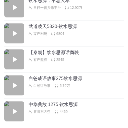
饮水思源，不忘人本
分享是一种美德，分享越多，得到越多
日行一善共修平台
12.92万
回复
2017-10-07
0
武道凌天5820-饮水思源
跟往事干杯_4v
零声剧场
6804
你好
回复
2017-10-06
0
【秦朝】饮水思源话商鞅
有声熊猫
2545
白爸成语故事275饮水思源
白爸讲故事
5.79万
中华典故 1275 饮水思源
冒牌东方朔
4469