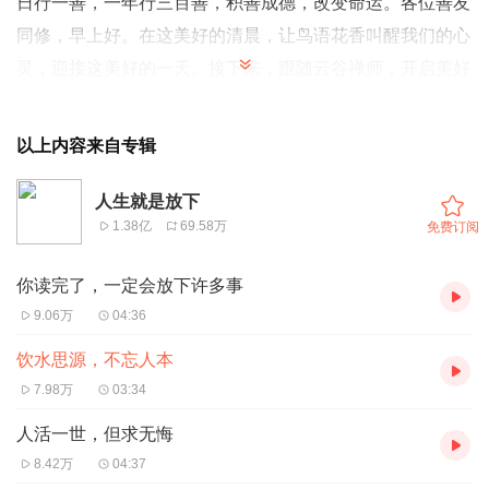
日行一善，一年行三百善，积善成德，改变命运。各位善友
同修，早上好。在这美好的清晨，让鸟语花香叫醒我们的心
灵，迎接这美好的一天。接下来，跟随云谷禅师，开启美好
的早晨！
人类与万物彼此照顾，互有恩惠，才能和平共处。
以上内容来自专辑
人生就是放下
1.38亿
69.58万
免费订阅
台湾是一个亚热带地区，很适合榕树的生长，在各个地方都
你读完了，一定会放下许多事
可以看到大榕树。
9.06万
04:36
据说多年前，台南成功大学校院内也有棵大榕树，有一阵
饮水思源，不忘人本
子，大榕树渐渐地枯萎，没有了生气，常常在大榕树下运
7.98万
03:34
动、乘凉、聊天的居民，很关心这棵大榕树的“身体”状况。
人活一世，但求无悔
8.42万
04:37