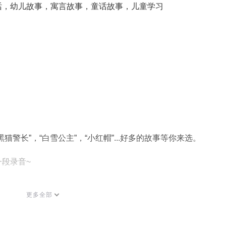
话，幼儿故事，寓言故事，童话故事，儿童学习
黑猫警长”，“白雪公主”，“小红帽”...好多的故事等你来选。
段录音~
小礼品：
更多全部