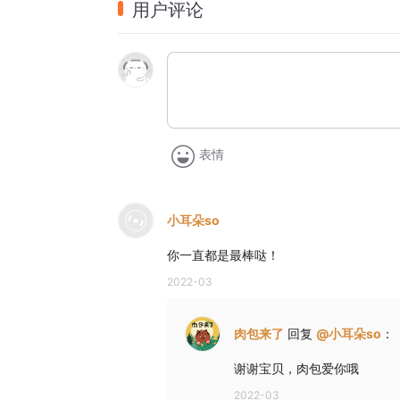
用户评论
③ 肉包团队为小朋友做的精美音频
节目录制完成后，收听量最高的前三个作品
 留住美好的童年，就从这里开始~
表情
小耳朵so
小朋友也可以点播故事：
你一直都是最棒哒！
2022-03
小朋友点播故事：可以点播自己喜欢的故事，故事
肉包来了
回复
@
小耳朵so
：
谢谢宝贝，肉包爱你哦
2022-03