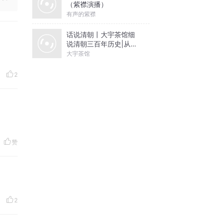
（紫襟演播）
有声的紫襟
话说清朝丨大宇茶馆细
说清朝三百年历史|从努
尔哈赤到末代皇帝溥仪|
大宇茶馆
康熙雍正乾隆
2
赞
2