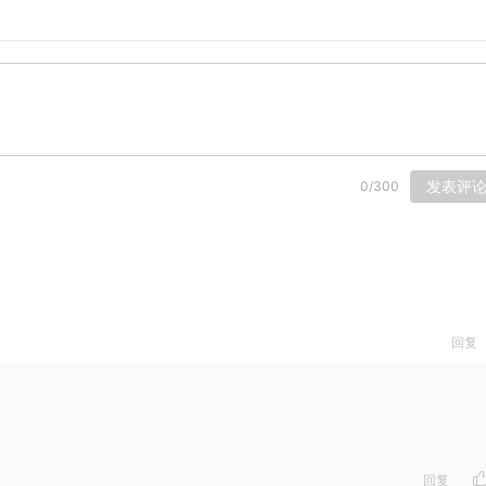
将会收到肉包的神秘小礼物！
发表评
0
/
300
回复
中会插播小朋友的声音~比如：自我介绍......
回复