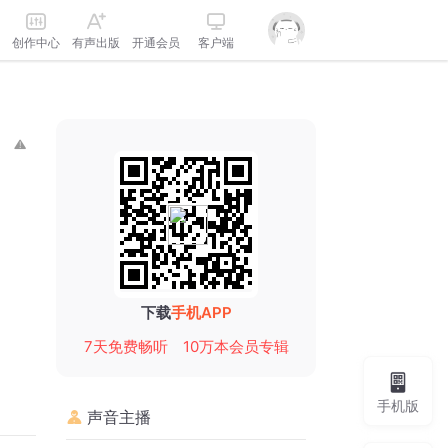
创作中心
有声出版
开通会员
客户端
下载
手机APP
7天免费畅听
10万本会员专辑
手机版
声音主播