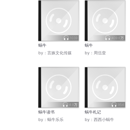
1039
409.6万
蜗牛
蜗牛
by：
言姝文化传媒
by：
周伍壹
4.8万
954
蜗牛读书
蜗牛札记
by：
蜗牛乐乐
by：
西西小蜗牛