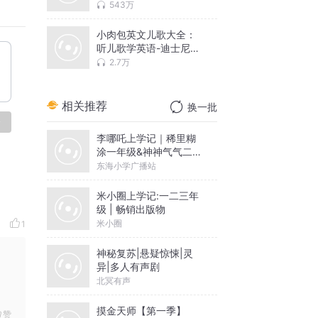
543万
小肉包英文儿歌大全：
听儿歌学英语-迪士尼经
典儿歌
2.7万
相关推荐
换一批
论
李哪吒上学记｜稀里糊
涂一年级&神神气气二年
级
东海小学广播站
米小圈上学记:一二三年
级 | 畅销出版物
米小圈
1
神秘复苏|悬疑惊悚|灵
异|多人有声剧
北冥有声
摸金天师【第一季】
赞