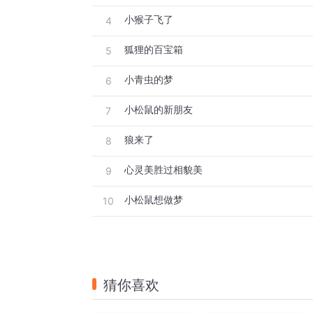
小猴子飞了
4
狐狸的百宝箱
5
小青虫的梦
6
小松鼠的新朋友
7
狼来了
8
心灵美胜过相貌美
9
小松鼠想做梦
10
猜你喜欢