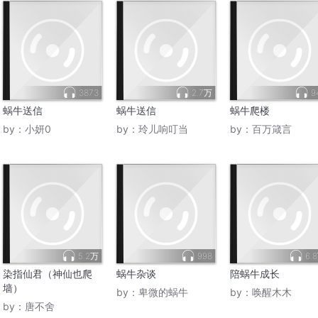
3873
2.7万
9
蜗牛送信
蜗牛送信
蜗牛爬楼
by：
小妍0
by：
玲儿响叮当
by：
百万箴言
5.2万
998
6.
染指仙君（神仙也爬
蜗牛杂谈
陪蜗牛成长
墙）
by：
卑微的蜗牛
by：
唤醒木木
by：
唐不舍