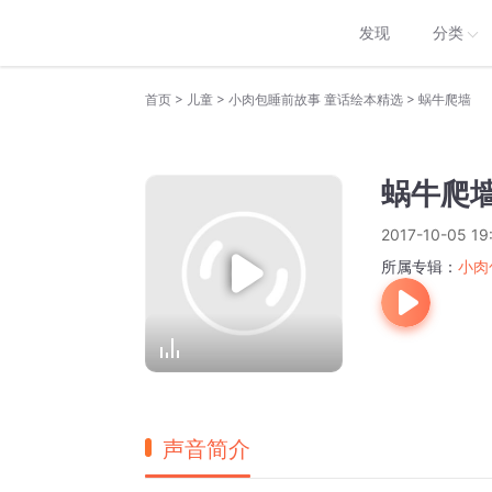
发现
分类
>
>
>
首页
儿童
小肉包睡前故事 童话绘本精选
蜗牛爬墙
蜗牛爬
2017-10-05 19
所属专辑：
小肉
声音简介