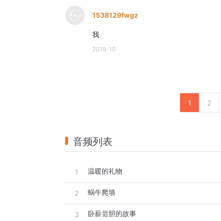
1538129fwgz
我
2019-10
1
2
音频列表
温暖的礼物
1
蜗牛爬墙
2
卧薪尝胆的故事
3