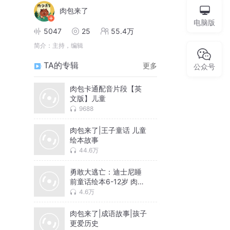
肉包来了
电脑版
5047
25
55.4万
简介：
主持，编辑
TA的专辑
更多
公众号
肉包卡通配音片段【英
文版】儿童
9688
肉包来了|王子童话 儿童
绘本故事
44.6万
勇敢大逃亡：迪士尼睡
前童话绘本6-12岁 肉包
来了
4.6万
肉包来了|成语故事|孩子
更爱历史