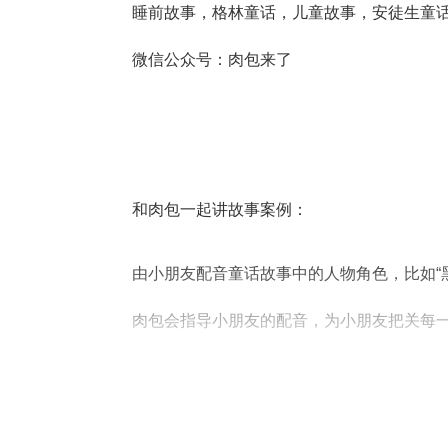
睡前故事，格林童话，儿童故事，安徒生童
微信公众号：肉包来了
和肉包一起讲故事案例：
由小朋友配音童话故事中的人物角色，
比如“
肉包会指导小朋友的配音，为小朋友把关每一
和肉包讲故事的小朋友会收到肉包送的精美
① 送生日点播故事一次，需提前10天预约
② 肉包团队为小朋友制作的故事小视频