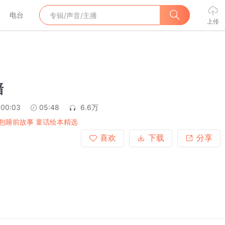
电台
上传
墙
:00:03
05:48
6.6万
包睡前故事 童话绘本精选
喜欢
下载
分享