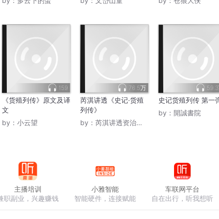
by：
多云下的蛋
by：
文岱山童
by：
苍狼大侠
159
76.5万
59.
《货殖列传》原文及译
芮淇讲透《史记·货殖
史记货殖列传 第一
文
列传》
by：
開誠書院
by：
小云望
by：
芮淇讲透资治通鉴
主播培训
小雅智能
车联网平台
兼职副业，兴趣赚钱
智能硬件，连接赋能
自在出行，听我想听