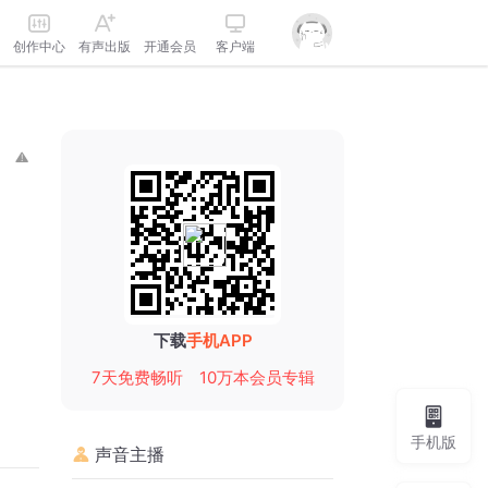
创作中心
有声出版
开通会员
客户端
下载
手机APP
7天免费畅听
10万本会员专辑
手机版
声音主播