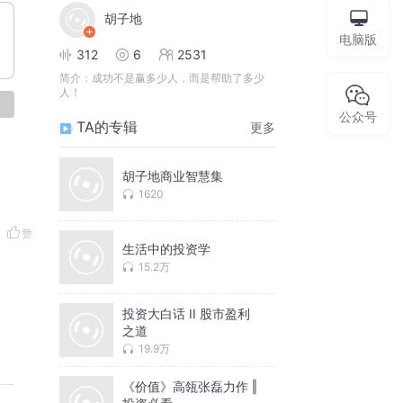
胡子地
电脑版
312
6
2531
简介：
成功不是赢多少人，而是帮助了多少
人！
论
公众号
TA的专辑
更多
胡子地商业智慧集
1620
赞
生活中的投资学
15.2万
投资大白话 II 股市盈利
之道
19.9万
《价值》高瓴张磊力作 ‖