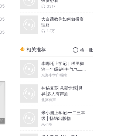
投资必看
05
3317
大白话教你如何做投资
05
理财
1.2万
05
相关推荐
换一批
李哪吒上学记｜稀里糊
涂一年级&神神气气二年
级
东海小学广播站
神秘复苏|悬疑惊悚|灵
异|多人有声剧
北冥有声
米小圈上学记:一二三年
级 | 畅销出版物
59
米小圈