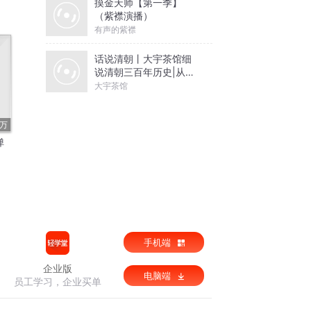
摸金天师【第一季】
（紫襟演播）
有声的紫襟
话说清朝丨大宇茶馆细
说清朝三百年历史|从努
尔哈赤到末代皇帝溥仪|
大宇茶馆
康熙雍正乾隆
3万
弹
手机端
企业版
电脑端
员工学习，企业买单