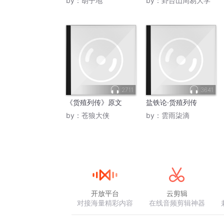
by：
胡子地
by：
卦台山周易大学
2711
3641
《货殖列传》原文
盐铁论·货殖列传
by：
苍狼大侠
by：
雲雨柒滴
开放平台
云剪辑
对接海量精彩内容
在线音频剪辑神器