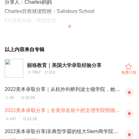
分享人：
Charles妈妈
Charles目前就读院校：
Salisbury School
ED
录取学校：明德学院
Charles
家庭和丽格教育从美高申请结缘，经过四年的规划
协作后，在
2022
届申请季成功
ED
全美排名前十的文理学
以上内容来自专辑
院
-
明德学院！这一份录取见证了
Charles
与丽格的缘分，也
见证了他在这五年里的成长蜕变，那么今天我们就通过和
丽格教育｜美国大学录取经验分享
7967
153
免费订阅
Charles
妈妈的访谈来了解下他的成长故事！
2022美本录取分享｜从杭外剑桥到波士顿学院，她如何通过多国混申获得梦校录取
Charles 妈妈将会在分享中谈到以下话题：
65
16:29
1.
缘起丽格，缘落Salisbury School！
2. 美高四年，收获满满，成长满满！
2022美本录取分享｜全美排名前十的文理学院明德学院适合怎样的学生
3. Charles是如何找到自己真正感兴趣的专业
147
21:18
4. 如何做一个最给力的神助攻家长？
2022美本录取分享|非典型学霸的纽大Stern商学院申请之路怎么走？
5. 文书环节如何搞定？