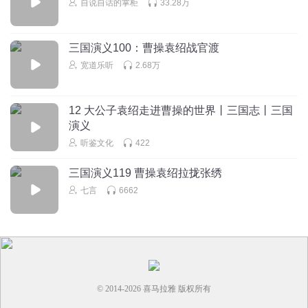
自说自话的掌柜
33.28万
每天的粮食开始啦
回复
2022-06-11
9
三国演义100：曹操袁绍战官渡
七言
回复 @
梦的美好境界
:
感谢评论支持
宽道乐听
2.68万
听友379610293
12 大公子袁绍走进曹操的世界丨三国志丨三国
1.秦始皇 2.唐太宗
演义
回复
2022-12-31
8
听鉴文化
422
殇丶离恨
回复 @
听友397334974
:
你听了个啥？乱杀儒生杀的是方
三国演义119 曹操袁绍拉拢张绣
士，修建长城是为了抵御匈奴。修建宫殿哪个朝代不修建？
七言
6662
心静福泽
沙发🛋️
回复
2022-05-20
7
© 2014-
2026
喜马拉雅 版权所有
七言
回复 @
心静福泽
: