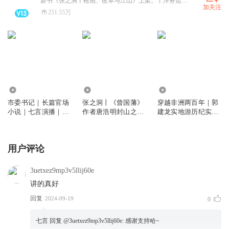
新书《张之洞丨枪炮、改革与江山》上架。丨洋务运动的枭雄，晚清的守门人？丨《曾国藩》作者唐浩明“晚清三部曲”封山之作！
加关注
251.55万
3.10万
73.68万
8263
市委书记｜长篇官场
张之洞丨《曾国藩》
穿越非洲两百年｜郭
小说｜七言演播｜省
作者唐浩明封山之作
建龙实地游历纪实力
委大院 省委书记 人
｜晚清最后的守门
作
民的名义同款
人，还是帝国的掘墓
人
用户评论
3uetxez9mp3v5llij60e
讲的真好
回复
2024-09-19
0
七言
回复 @
3uetxez9mp3v5llij60e
:
感谢支持哈~