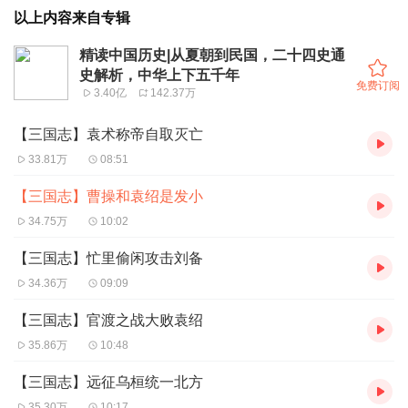
以上内容来自专辑
精读中国历史|从夏朝到民国，二十四史通
史解析，中华上下五千年
免费订阅
3.40亿
142.37万
【三国志】袁术称帝自取灭亡
33.81万
08:51
【三国志】曹操和袁绍是发小
34.75万
10:02
【三国志】忙里偷闲攻击刘备
34.36万
09:09
【三国志】官渡之战大败袁绍
35.86万
10:48
【三国志】远征乌桓统一北方
35.30万
10:17