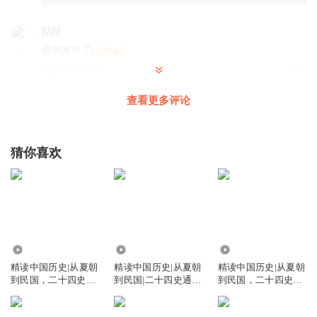
跍跍
讲的太好了
回复
2024-07-04
5
查看更多评论
七言
回复 @
跍跍
:
感谢支持~
二胖是熊二
猜你喜欢
老七的声音又好听，背景音乐也很应景，希望早日大火啊！
回复
2022-05-22
23
七言
回复 @
二胖是熊二
:
感谢支持~~ 我也希望
3.03万
2367
22.58万
a春苗
精读中国历史|从夏朝
精读中国历史|从夏朝
精读中国历史|从夏朝
老七肯定会火，你是我听过最有磁性的声音，每晚必听，离
到民国，二十四史通
到民国|二十四史通史
到民国，二十四史通
不开了
史解析，历史
解析中华
史解析，中华
回复
2022-05-22
16