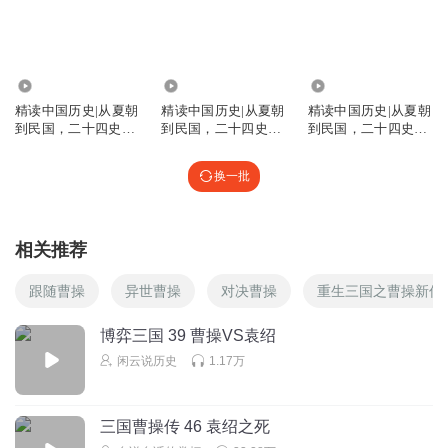
七言
回复 @
a春苗
:
哈哈哈 借您吉言~
9.46万
4.97万
7.84万
魏大鱼
精读中国历史|从夏朝
精读中国历史|从夏朝
精读中国历史|从夏朝
假的吧，这新娘子又不是布娃娃怎么可能被两个小孩偷走
到民国，二十四史通
到民国，二十四史通
到民国，二十四史通
史解析，中华
史解析，中华
史解析，中华
回复
2022-09-22
11
换一批
英明小狗乄嫑鱼
回复 @
魏大鱼
:
但是女子当时就是像布娃娃一样被
摆弄
相关推荐
1820629wwut
跟随曹操
异世曹操
对决曹操
重生三国之曹操新传
老七讲的好，希望早日火起来。
回复
博弈三国 39 曹操VS袁绍
2022-05-27
11
闲云说历史
1.17万
七言
回复 @
1820629wwut
:
成您吉言 我加油
三国曹操传 46 袁绍之死
梦的美好境界