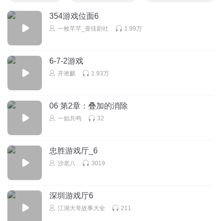
354游戏位面6
一枚芊芊_壹佳剧社
1.99万
6-7-2游戏
开淞麒
1.93万
06 第2章：叠加的消除
一如共鸣
32
忠胜游戏厅_6
沙老八
3019
深圳游戏厅6
江湖大哥故事大全
211