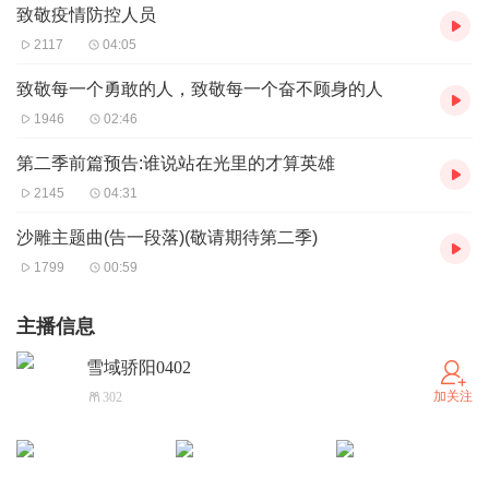
致敬疫情防控人员
2117
04:05
致敬每一个勇敢的人，致敬每一个奋不顾身的人
1946
02:46
第二季前篇预告:谁说站在光里的才算英雄
2145
04:31
沙雕主题曲(告一段落)(敬请期待第二季)
1799
00:59
主播信息
雪域骄阳0402
加关注
302