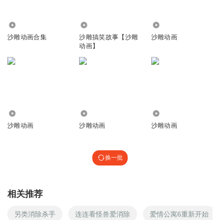
5347
5.83万
87.77万
沙雕动画合集
沙雕搞笑故事【沙雕
沙雕动画
动画】
8.82万
193.24万
517
沙雕动画
沙雕动画
沙雕动画
换一批
相关推荐
另类消除杀手
连连看怪兽爱消除
爱情公寓6重新开始