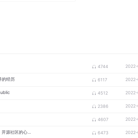
9jbGllbnQvY2hhdC9jaGF0dGVyL2FkZF9ieV9saW5rP2xpbmtf
M2EtZDMxZmNkODI0MjMx
2022-
4744
界的经历
2022-
6117
blic
2022-
4512
2022-
2386
2022-
4607
S01E08 小雅：我在读研期间参与 CHAOSS 开源社区的心路经历
2022-
6473