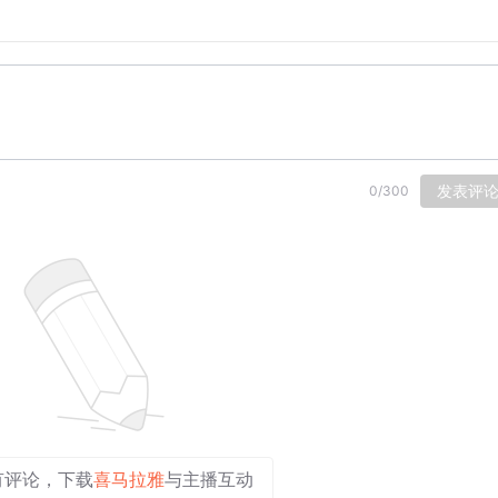
的编码能力
来学习呢
试代码
高自己的英语水平
发表评
0
/
300
的“翻译”过程
的好方法
有评论，下载
喜马拉雅
与主播互动