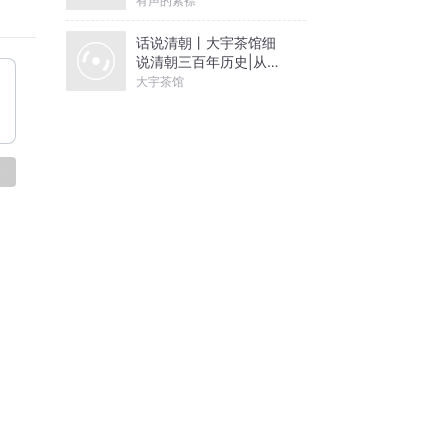
有声的紫襟
话说清朝丨大宇茶馆细
说清朝三百年历史|从努
尔哈赤到末代皇帝溥仪|
大宇茶馆
康熙雍正乾隆
论