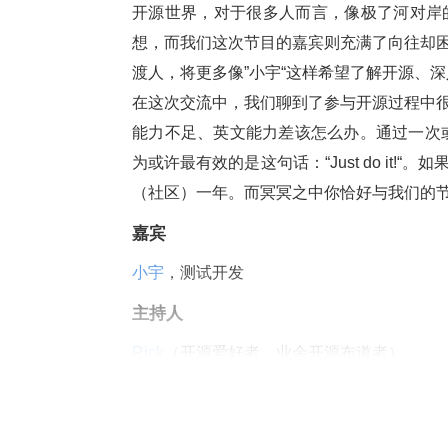
开源世界，对于很多人而言，像极了河对岸
想，而我们这次节目的嘉宾则充满了向往却
渡人，将更多像”小宇“这样希望了解开源、
在这次交流中，我们聊到了参与开源过程中
能力不足、英文能力差该怎么办。通过一次或
为或许最有效的是这句话：“Just do i
（社区）一年。而冥冥之中你恰好与我们的
嘉宾
小宇
，测试开发
主持人
Rick
（开源爱好者、业余开源布道者）
时间线
00:32 嘉宾自我介绍