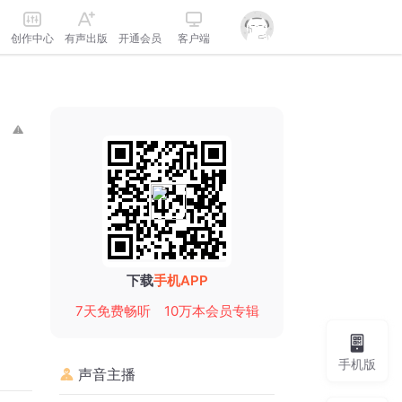
创作中心
有声出版
开通会员
客户端
下载
手机APP
7天免费畅听
10万本会员专辑
手机版
声音主播