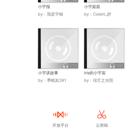
小宇报
小宇菇菇
by：
我是宇锅
by：
Coisini_妤
1778
1341
小宇讲故事
Iris的小宇宙
by：
季晓岚391
by：
综艺之光照
开放平台
云剪辑