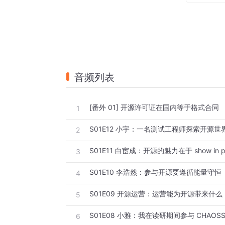
听友群暗号
aHR0cHM6Ly9hcHBsaW5rLmZlaXNodS5jbi
ZW49MmFhcjkyZDUtNjNjOC00OWNkLTg1
音频列表
[番外 01] 开源许可证在国内等于格式合同
1
S01E12 小宇：一名测试工程师探索开源世
2
S01E11 白宦成：开源的魅力在于 show in pu
3
S01E10 李浩然：参与开源要遵循能量守恒
4
S01E09 开源运营：运营能为开源带来什么
5
6