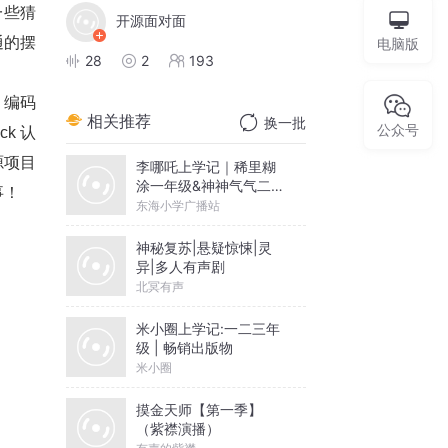
一些猜
开源面对面
通的摆
电脑版
28
2
193
、编码
相关推荐
换一批
公众号
k 认
源项目
李哪吒上学记｜稀里糊
涂一年级&神神气气二年
事！
级
东海小学广播站
神秘复苏|悬疑惊悚|灵
异|多人有声剧
北冥有声
米小圈上学记:一二三年
级 | 畅销出版物
米小圈
摸金天师【第一季】
（紫襟演播）