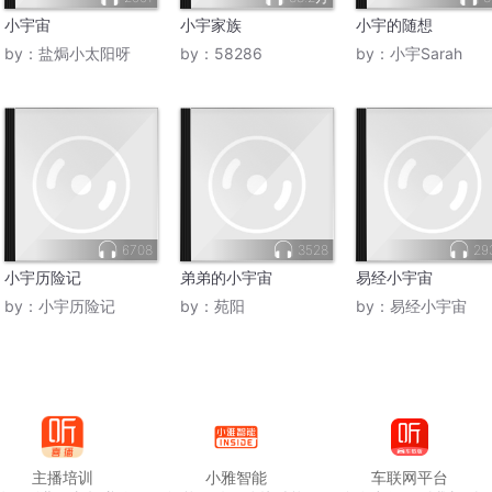
小宇宙
小宇家族
小宇的随想
by：
盐焗小太阳呀
by：
58286
by：
小宇Sarah
6708
3528
29
小宇历险记
弟弟的小宇宙
易经小宇宙
by：
小宇历险记
by：
苑阳
by：
易经小宇宙
主播培训
小雅智能
车联网平台