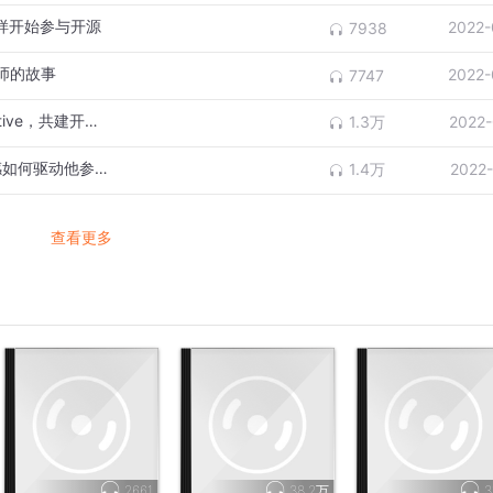
怎样开始参与开源
2022-
7938
程师的故事
2022-
7747
S02E02 走进全员 Remote 公司 StreamNative，共建开源乐园
1.3万
2022-
S01E05 专访琚[jū]致远：聊聊兴趣与成就感如何驱动他参与开源社区
1.4万
2022
查看更多
2661
38.2万
3