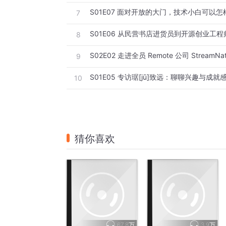
S01E07 面对开放的大门，技术小白可以
7
S01E06 从民营书店进货员到开源创业工
8
9
10
猜你喜欢
67.8万
3.9万