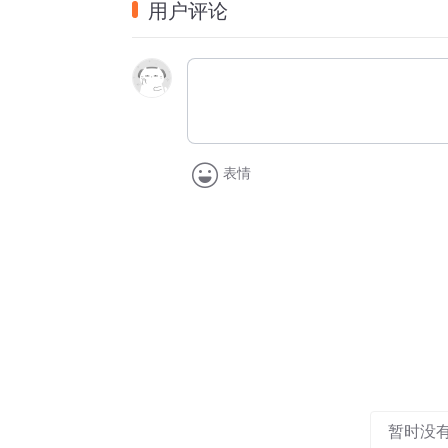
用户评论
03:05 如何通过参与开源提高作为测试开放
05:34 除了看技术类书籍以外还有什么途径
11:24 如何避免从入门到放弃
28:35 开源新手要学会扬长避短
31:12 作为测试可以为开源项目提交单元测
33:28 开源参与者有哪些方法可以更好地提
表情
39:13 英语口语交流时有什么办法能避免大脑
50:54 为开源项目提供文档翻译是一举多得
55:08 推荐一些支持 remote 工作的开源公司
Staff
剪辑/文字编辑：
Rick
扩展阅读
开源之夏
暂时没