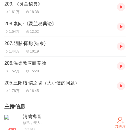
209. 《灵兰秘典》
1.61万
18:38
208.素问·《灵兰秘典论》
1.54万
12:02
207.阴脉·阳脉(结束)
1.44万
10:19
206.温柔敦厚而养胎
1.52万
15:20
205.三阳结,谓之隔（大小便的问题）
1.78万
16:45
主播信息
清蘭禅音
修己，安人。
加关注
7.61万