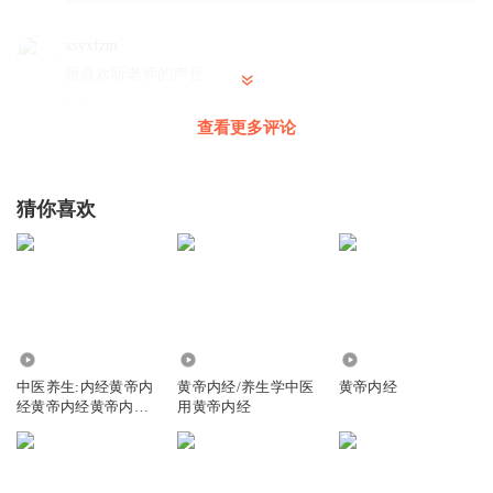
xsyxfzm
很喜欢听老师的声音
回复
2022-06-03
4
查看更多评论
清蘭禅音
回复 @
xsyxfzm
:
猜你喜欢
xsyxfzm
听老师的黄帝内经，受益匪浅，
回复
2022-06-03
2
清蘭禅音
回复 @
xsyxfzm
:
1952
1.08万
904
中医养生:内经黄帝内
黄帝内经/养生学中医
黄帝内经
simeng_2008
经黄帝内经黄帝内经
用黄帝内经
建议老师最后放些自己喜欢的音乐
黄帝内经黄帝
回复
2022-05-28
2