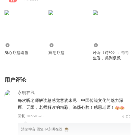
495.09万
48.58万
28.39万
身心疗愈瑜伽
冥想疗愈
聆听《诗经》：句句
生香，美到极致
用户评论
永明在线
每次听老师解读总感觉意犹未尽，中国传统文化的魅力深
厚、无限，老师解读的精彩、涤荡心脾！感恩老师！
回复
2022-05-26
6
清蘭禅音
回复 @
永明在线
: