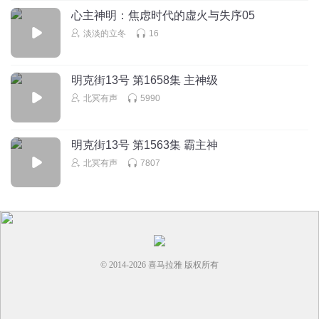
哈娃哈哈密瓜
心主神明：焦虑时代的虚火与失序05
老了找年轻伴侣最好咯 哈哈
淡淡的立冬
16
回复
2022-12-18
1
明克街13号 第1658集 主神级
我们爱笨笨
北冥有声
5990
清澜老师是我们精神和肉身的守护神。感谢感恩感动感激感
知感染感情感受
回复
2026-06-16
0
明克街13号 第1563集 霸主神
北冥有声
7807
听友230351386
回复
2025-03-17
0
© 2014-
2026
喜马拉雅 版权所有