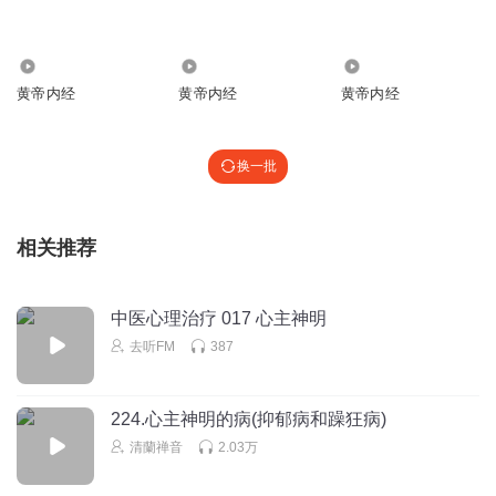
清蘭禅音
回复 @
simeng_2008
:
好的
1126
2.39万
3401
1370182xhuh
黄帝内经
黄帝内经
黄帝内经
老师麻烦咨询一下 打算在夏至前后艾灸中脘穴和关元穴 点着
的这头向上还是向下？
回复
2022-05-27
换一批
2
清蘭禅音
回复 @
1370182xhuh
:
向下，呵呵，火光照着皮肤。
相关推荐
绿色绿色6
感恩老师
中医心理治疗 017 心主神明
回复
2022-06-05
2
去听FM
387
烛夜酱
224.心主神明的病(抑郁病和躁狂病)
老师讲太好
清蘭禅音
2.03万
回复
2022-10-08
1