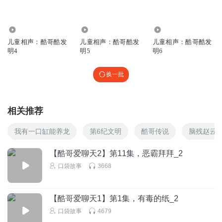
31.23万
33.82万
37.17万
儿童相声：酷哥酷发
儿童相声：酷哥酷发
儿童相声：酷哥酷发
明4
明5
明6
换一批
相关推荐
我有一口缸能养龙
第6纪文明
酷哥传说
脑残赵云
【酷哥爱聊天2】第11集，恶霸拜拜_2
口袋故事
3668
【酷哥爱聊天1】第1集，有毒的纸_2
口袋故事
4679