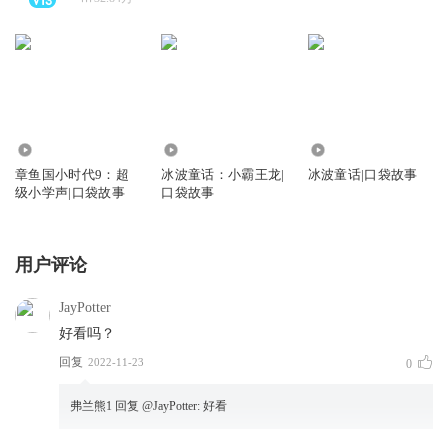
2.75万
1572
2.81万
章鱼国小时代9：超
冰波童话：小霸王龙|
冰波童话|口袋故事
级小学声|口袋故事
口袋故事
用户评论
JayPotter
好看吗？
回复
2022-11-23
0
弗兰熊1
回复 @
JayPotter
:
好看