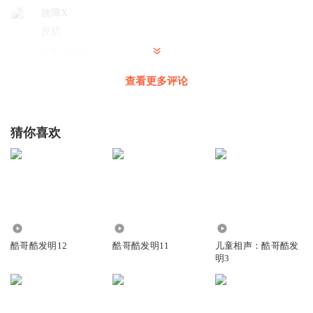
故障X
反抗
回复
2024-02-29
0
查看更多评论
佚名14514
好看
回复
2023-06-25
0
猜你喜欢
599
19.97万
43.60万
酷哥酷发明12
酷哥酷发明11
儿童相声：酷哥酷发
明3