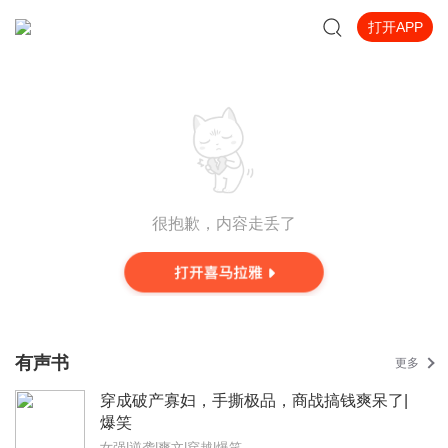
打开APP
很抱歉，内容走丢了
有声书
更多
穿成破产寡妇，手撕极品，商战搞钱爽呆了|
爆笑
女强|逆袭|爽文|穿越|爆笑