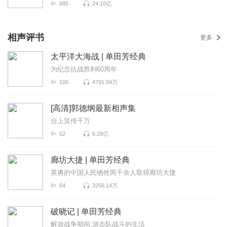
885
24.10亿
相声评书
更多
太平洋大海战 | 单田芳经典
为纪念抗战胜利60周年
100
4791.94万
[高清]郭德纲最新相声集
台上笑传千万
52
6.28亿
廊坊大捷 | 单田芳经典
英勇的中国人民牺牲两千余人取得廊坊大捷
64
3256.14万
破晓记 | 单田芳经典
解放战争期间,游击队战斗的生活