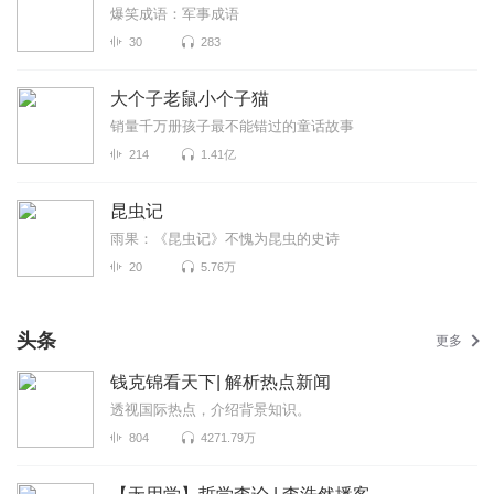
爆笑成语：军事成语
30
283
大个子老鼠小个子猫
销量千万册孩子最不能错过的童话故事
214
1.41亿
昆虫记
雨果：《昆虫记》不愧为昆虫的史诗
20
5.76万
头条
更多
钱克锦看天下| 解析热点新闻
透视国际热点，介绍背景知识。
804
4271.79万