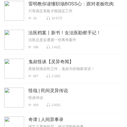
雷明教你读懂职场BOSS心：跟对老板吃肉
只有搞定老板才能搞定工作
10
10.57万
法医档案丨新书！女法医勘察手记！
法医总是会遭遇一些离奇案件
336
1.61亿
鬼叔怪谈【灵异奇闻】
悬疑惊悚必听之作，鬼叔为你独家讲述！
627
2.16亿
怪哉 | 民间灵异传说
怪谈传说
920
2.62亿
奇谭 | 人间异事录
现实之离奇怪异，超过虚构的故事