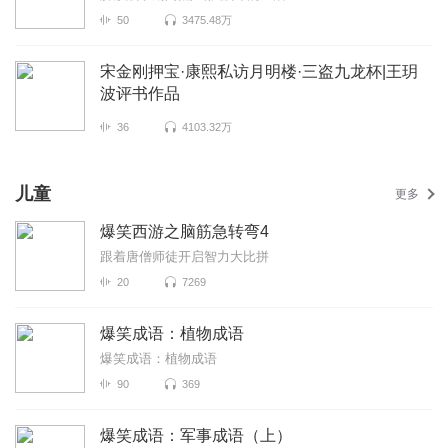
50
3475.48万
宋金刚押宝·康熙私访月明楼·三盗九龙杯|王玥
波评书作品
36
4103.32万
儿童
更多
爆笑西游之脑筋急转弯4
跟着唐僧师徒开启智力大比拼
20
7269
爆笑成语：植物成语
爆笑成语：植物成语
90
369
爆笑成语：军事成语（上）