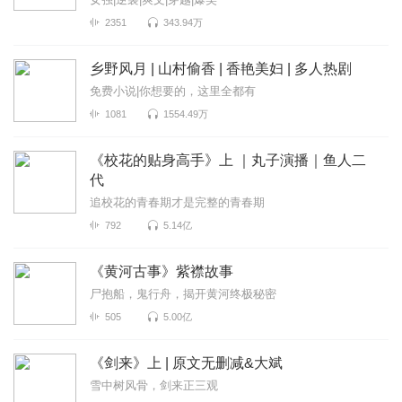
2351
343.94万
乡野风月 | 山村偷香 | 香艳美妇 | 多人热剧
免费小说|你想要的，这里全都有
1081
1554.49万
《校花的贴身高手》上 ｜丸子演播｜鱼人二
代
追校花的青春期才是完整的青春期
792
5.14亿
《黄河古事》紫襟故事
尸抱船，鬼行舟，揭开黄河终极秘密
505
5.00亿
《剑来》上 | 原文无删减&大斌
雪中树风骨，剑来正三观