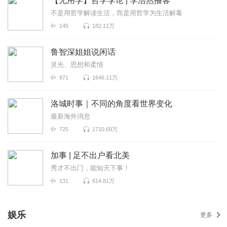
【无用学】哲学李论 | 李浩然播客
不是用哲学解读生活，而是用哲学为生活解毒
145
182.11万
鲁智深姐姐说闲话
灵光、思想和柔情
971
1646.11万
洛城时事｜不同的角度看世界变化
最新海外消息
725
1710.69万
加事 | 足不出户看北美
秀才不出门，能知天下事！
131
614.81万
娱乐
更多