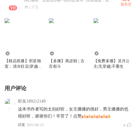
用心播讲、认真完结每一部作品 新书《邪皇独宠：清冷狂后》已上架 欢迎大家关注订阅收听点赞评论转发
加关注
1.57万
8.96万
8.71万
49.15万
【精品双播】邪皇独
【多播】凤还朝 | 古
【免费多播】灵月公
宠：清冷狂后|穿越奇
言权斗
主|无穿越|不重生
情|玄幻
用户评论
听友189212149
这本书作者写的太别好听，女主播播的很好，男主播播的也
很好听，谢谢你们！辛苦了！点赞
回复
2022-06-13
4