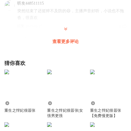
听友448511115
突然结束了还挺猝不及防的😄，主播声音好听，小说也不拖
沓，很喜欢
回复
2023-02-27
3
皆希
回复 @
听友448511115
:
感谢亲的收听与评论
您的支持就是
查看更多评论
主播最大的动力
猜你喜欢
小農婦
所有演播者都播得很好👍👍小說上半部還不錯👍👍 只是結尾
太潦草了，有點浪費了主播們的好聲音⋯⋯
回复
2023-02-21
3
presleya
3.76万
3088
1.37万
剧情绝对没有废话和拖沓，演播也专业，真不错，推荐推
重生之悍妃很嚣张
重生之悍妃很嚣张|女
重生之悍妃很嚣张
荐。
强男更强
【免费慢更版】
回复
2023-02-21
2