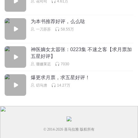
花司司
4.61万
为本书推荐好评，么么哒
一刀苏苏
58.55万
神医嫡女太嚣张：0223集 不速之客【求月票加
五星好评】
珊姗莱迟
7030
爆更求月票，求五星好评！
叨马澹
14.27万
© 2014-
2026
喜马拉雅 版权所有