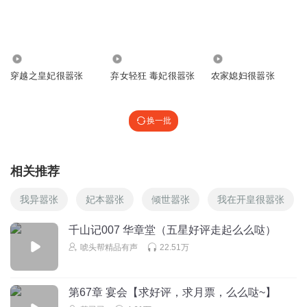
听友421668267
不复活哥哥吗？
回复
2023-03-10
2
1.26万
1631
927.16万
穿越之皇妃很嚣张
弃女轻狂 毒妃很嚣张
农家媳妇很嚣张
1366147tgpa
虎头蛇尾
换一批
回复
2023-05-03
0
相关推荐
我异嚣张
妃本嚣张
倾世嚣张
我在开皇很嚣张
千山记007 华章堂（五星好评走起么么哒）
唬头帮精品有声
22.51万
第67章 宴会【求好评，求月票，么么哒~】