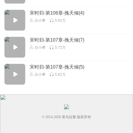
坐以袋币
宋时归-第106章-挽天倾(4)
唉！人家网文是要水多些字数吧！
白小摩
5.91万
回复
2022-06-01
4
13900001lia
宋时归-第107章-挽天倾(7)
这是我听过最最啰嗦的，没有之一！
白小摩
5.72万
回复
2024-09-06
3
ervz8wjzkuij5yyy9g4b
宋时归-第107章-挽天倾(5)
全是踏马的心理废话形容词
白小摩
5.81万
回复
2023-09-28
3
© 2014-
2026
喜马拉雅 版权所有