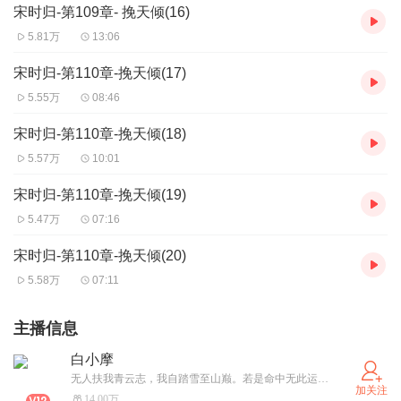
宋时归-第109章- 挽天倾(16)
5.81万
13:06
宋时归-第110章-挽天倾(17)
5.55万
08:46
宋时归-第110章-挽天倾(18)
5.57万
10:01
宋时归-第110章-挽天倾(19)
5.47万
07:16
宋时归-第110章-挽天倾(20)
5.58万
07:11
主播信息
白小摩
无人扶我青云志，我自踏雪至山巅。若是命中无此运，亦可孤身登昆仑！最新节目微预告：fremer99
加关注
14.00万