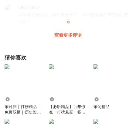
1303379fnly
小说情节太拖沓，修饰词太多了，各种想像和心里活动描写
太多了
回复
2022-05-31
11
查看更多评论
听友252191750
昨天晚上睡着了忘了关，嘿，您猜怎么着？剧情能接上
猜你喜欢
回复
2023-03-04
8
听友495396090
回复 @
听友252191750
:
这个是挺好，但是废话太
多！上一集描述个无关紧要的，水了一集。
4.68万
11.66万
9842
听友199859702
宋时归｜打榜精品｜
【必听精品】百年惊
宋词精品
主播删一半吧！保证不影响什么
免费双播｜历史架空
魂｜打榜悬疑｜畅销
回复
巨作
力作｜百年冤仇
2022-05-31
4
听友348051897
回复 @
听友199859702
:
确实，有些心里话可以删了