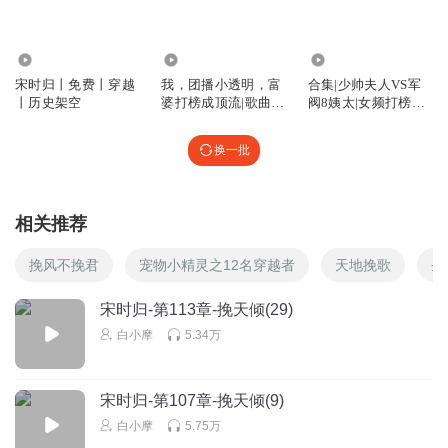
静夜听雷
2.85万
69.24万
729.94万
汤河是爬来的的吧？萧岩还在后面爬啊爬
宋时归丨免费丨穿越
我，团播小透明，富
合集|少帅夫人VS军
回复
2023-06-01
4
丨历史架空
婆打榜成顶流|歌曲超
阀8姨太|女频打榜民
多|娱乐爽文
国文高赞对决|免费精
品 |第一季|第二季
白小摩
回复 @
静夜听雷
:
在后面挖呀挖挖挖……
换一批
小野猪_If
相关推荐
很多人就要看爽文，结果作者写的太多
回复
2022-12-25
4
挽风不挽君
宠物小精灵之12名穿越者
天地挽歌
圣
1874340eodw
宋时归-第113章-挽天倾(29)
妈蛋，支援要几年，等去了，毛都没有
白小摩
5.34万
回复
2022-07-05
4
宋时归-第107章-挽天倾(9)
白小摩
回复 @
1874340eodw
:
哈哈哈哈，你说的对
白小摩
5.75万