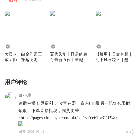
88.02万
115.07万
173.20万
大官人丨白金作家三
五代风华丨怪诞的表
【爆更】天命神相｜
戒大师丨穿越历史丨
哥最新力作丨穿越丨
阴阳风水秘术｜悬疑
权谋逆袭丨多人有声
权谋丨热血丨多人有
灵异｜姜子牙传人｜
剧
声剧
多人有声剧
用户评论
白小摩
速戳主播专属福利： 收官在即，京东618最后一轮红包限时
领取，下单直接抵现，囤货更香
~https://pages.ximalaya.com/mkt/act/c27de61fa3110940
回复
2025-06-11
0