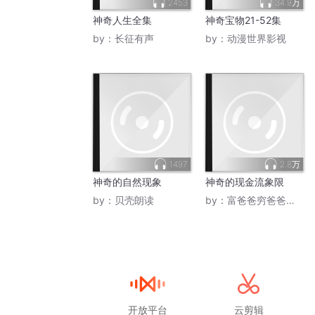
2453
34.9万
神奇人生全集
神奇宝物21-52集
by：
长征有声
by：
动漫世界影视
1497
2.8万
神奇的自然现象
神奇的现金流象限
by：
贝壳朗读
by：
富爸爸穷爸爸任之
开放平台
云剪辑