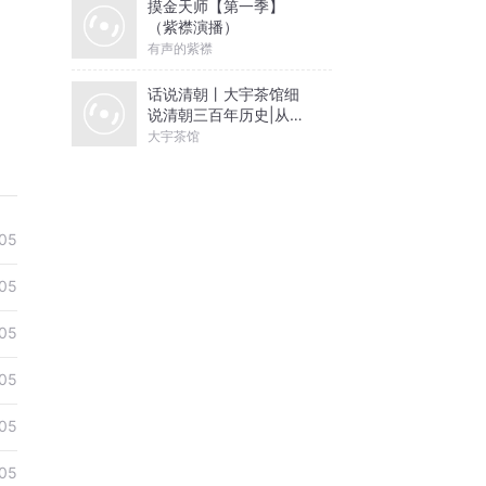
摸金天师【第一季】
（紫襟演播）
有声的紫襟
话说清朝丨大宇茶馆细
说清朝三百年历史|从努
尔哈赤到末代皇帝溥仪|
大宇茶馆
康熙雍正乾隆
05
05
05
05
05
05