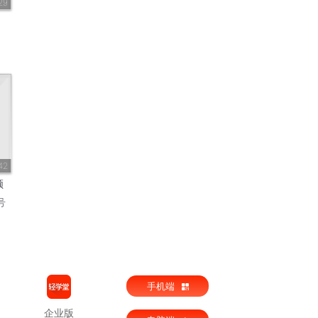
29
42
频
号
手机端
企业版