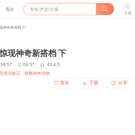
电台
上传
现神奇新搭档 下
惊现神奇新搭档 下
:34:57
05:31
42.4万
兄弟历险记：拯救神奇动物
喜欢
下载
分享