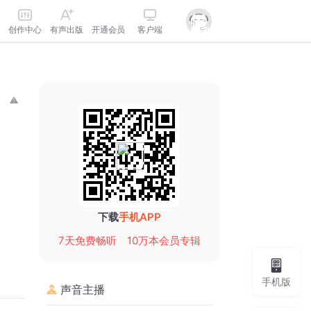
创作中心
有声出版
开通会员
客户端
下载
手机APP
7天免费畅听
10万本会员专辑
手机版
声音主播