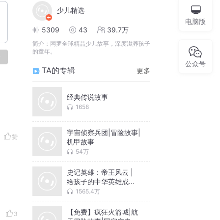
少儿精选
电脑版
5309
43
39.7万
简介：
网罗全球精品少儿故事，深度滋养孩子
的童年。
论
公众号
TA的专辑
更多
经典传说故事
1658
宇宙侦察兵团|冒险故事|
赞
机甲故事
54万
史记英雄：帝王风云 |
给孩子的中华英雄成长
史
1565.4万
【免费】疯狂火箭城|航
3