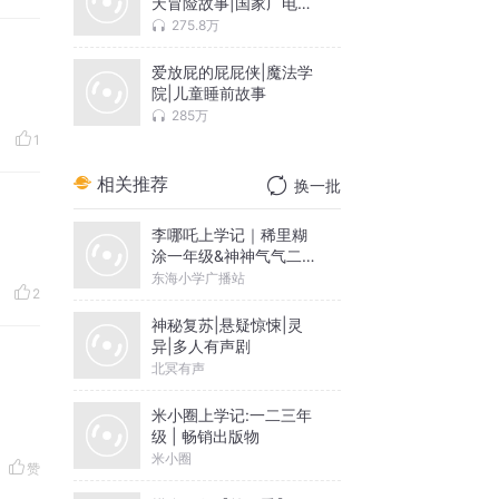
天冒险故事|国家广电总
局2024年第四季度“全
275.8万
国优秀网络音频节目”
爱放屁的屁屁侠|魔法学
院|儿童睡前故事
285万
1
相关推荐
换一批
李哪吒上学记｜稀里糊
涂一年级&神神气气二年
级
东海小学广播站
2
神秘复苏|悬疑惊悚|灵
异|多人有声剧
北冥有声
米小圈上学记:一二三年
级 | 畅销出版物
米小圈
赞