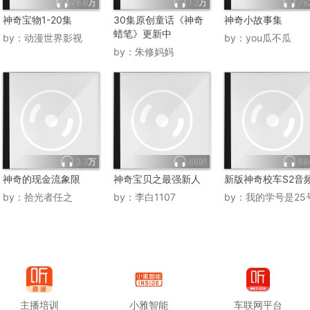
78.6万
1.3万
78
神奇宝物1-20集
30集原创童话《神奇
神奇小故事集
蜡笔》更新中
by：
动漫世界影视
by：
you瓜不瓜
by：
朱修妈妈
3.3万
6691
68
神奇的现金流象限
神奇宝贝之最强新人
新版神奇校车S2音
by：
拾光者任之
by：
李白1107
by：
我的学号是25
主播培训
小雅智能
车联网平台