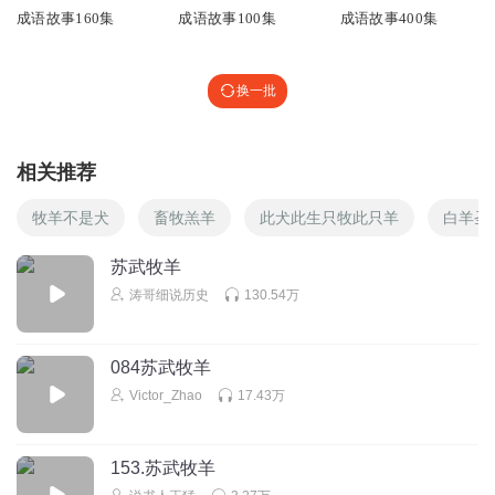
成语故事160集
成语故事100集
成语故事400集
换一批
相关推荐
牧羊不是犬
畜牧羔羊
此犬此生只牧此只羊
白羊圣
苏武牧羊
涛哥细说历史
130.54万
084苏武牧羊
Victor_Zhao
17.43万
153.苏武牧羊