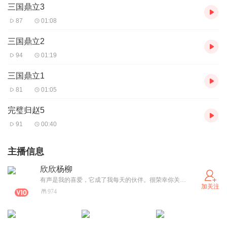
三国鼎立3
87
01:08
三国鼎立2
94
01:19
三国鼎立1
81
01:05
完璧归赵5
91
00:40
主播信息
欣欣杨柳
有声是我的喜爱，它成了我每天的伙伴。很荣幸你关注了我，也成了我的伙伴，我们一路携手前行，努力总会闪光！
加关注
974