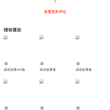
回复
2022-06-07
0
查看更多评论
欣欣杨柳
回复 @
深巷小酒
:
共同努力，加油哦！
猜你喜欢
6.89万
1224
126.53万
成语故事400集
成语故事集
成语故事集
14.19万
10.28万
111.73万