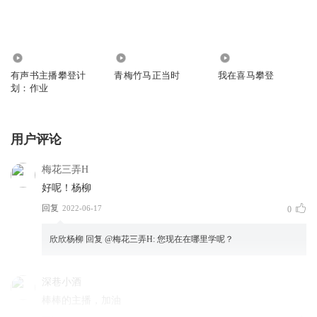
611
61
1.69万
有声书主播攀登计
青梅竹马正当时
我在喜马攀登
划：作业
用户评论
梅花三弄H
好呢！杨柳
回复
2022-06-17
0
欣欣杨柳
回复 @
梅花三弄H
:
您现在在哪里学呢？
深巷小酒
棒棒的主播，加油