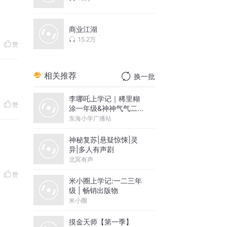
商业江湖
15.2万
赞
相关推荐
换一批
李哪吒上学记｜稀里糊
赞
涂一年级&神神气气二年
级
东海小学广播站
神秘复苏|悬疑惊悚|灵
异|多人有声剧
北冥有声
赞
米小圈上学记:一二三年
级 | 畅销出版物
米小圈
摸金天师【第一季】