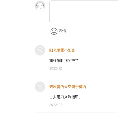
表情
阳光雨露小阳光
我好像听到哭声了
2022-12
诺坎普的天空属于梅西
古人用刀来剁指甲。
2022-07