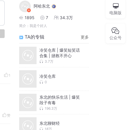
阿哈东北
电脑版
1895
7
34.3万
简介：
我是个好人
论
TA的专辑
更多
公众号
冷笑仓库 | 爆笑短笑话
合集 | 拯救不开心
3.7万
1
冷笑仓库
0
东北的快乐生活 | 爆笑
段子有毒
196.3万
赞
东北聊财经
18万