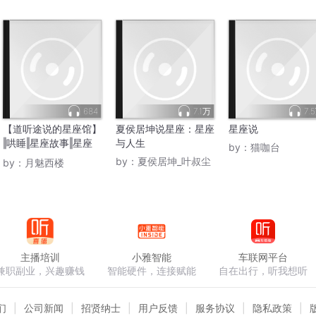
684
7.1万
7.
【道听途说的星座馆】
夏侯居坤说星座：星座
星座说
‖哄睡‖星座故事‖星座
与人生
by：
猫咖台
性格
by：
夏侯居坤_叶叔尘
by：
月魅西楼
主播培训
小雅智能
车联网平台
兼职副业，兴趣赚钱
智能硬件，连接赋能
自在出行，听我想听
们
公司新闻
招贤纳士
用户反馈
服务协议
隐私政策