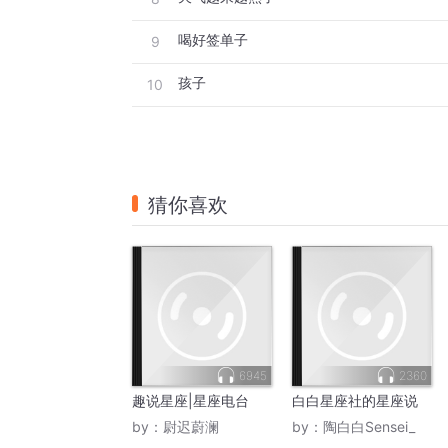
喝好签单子
9
孩子
10
猜你喜欢
6945
2360
趣说星座|星座电台
白白星座社的星座说
by：
尉迟蔚澜
by：
陶白白Sensei_