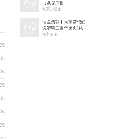
（紫襟演播）
有声的紫襟
话说清朝丨大宇茶馆细
说清朝三百年历史|从努
尔哈赤到末代皇帝溥仪|
大宇茶馆
康熙雍正乾隆
05
05
05
05
05
05
05
05