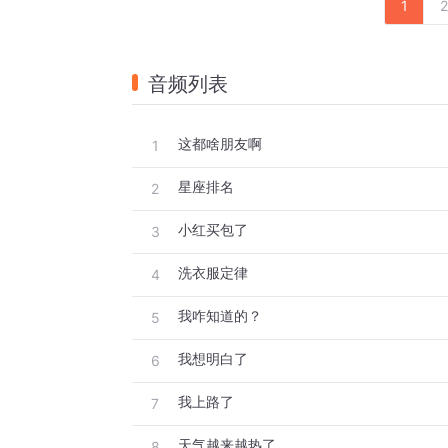
1
2
音频列表
这都啥朋友啊
1
星座排名
2
小红买包了
3
洗衣服定律
4
我咋知道的？
5
我想明白了
6
我上路了
7
天气越来越热了
8