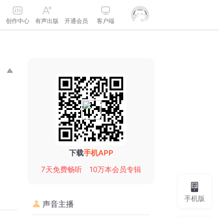
创作中心
有声出版
开通会员
客户端
下载
手机APP
7天免费畅听
10万本会员专辑
手机版
声音主播