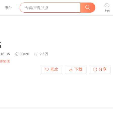
电台
上传
名
:16:05
03:20
7.6万
讲笑话
喜欢
下载
分享