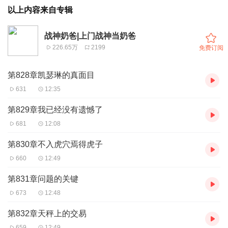
以上内容来自专辑
战神奶爸|上门战神当奶爸
226.65万
2199
免费订阅
第828章凯瑟琳的真面目
631
12:35
第829章我已经没有遗憾了
681
12:08
第830章不入虎穴焉得虎子
660
12:49
第831章问题的关键
673
12:48
第832章天秤上的交易
659
12:49