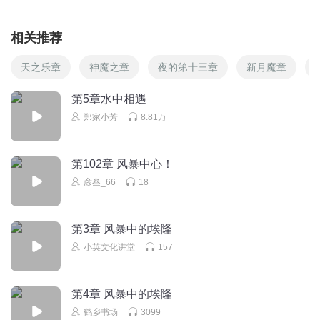
相关推荐
天之乐章
神魔之章
夜的第十三章
新月魔章
第5章水中相遇
郑家小芳
8.81万
第102章 风暴中心！
彦叁_66
18
第3章 风暴中的埃隆
小英文化讲堂
157
第4章 风暴中的埃隆
鹤乡书场
3099