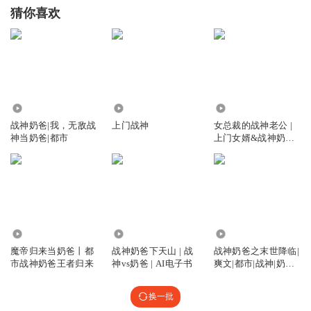
猜你喜欢
23.07万
2169
14.99万
战神奶爸|我，无敌战
上门战神
女总裁的战神老公 |
神当奶爸|都市
上门女婿&战神奶爸|
AI电子书
148.34万
4.05万
1.20万
魔帝归来当奶爸丨都
战神奶爸下天山 | 战
战神奶爸之末世降临|
市战神奶爸王者归来
神vs奶爸 | AI电子书
爽文|都市|战神|奶
爸|AI专辑
换一批