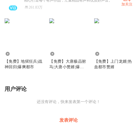
精心打造每个有声作品，汇集精品有声和优质好声音。
加关注
261.83万
3.70万
3.56万
7.90万
【免费】地狱狂兵|战
【免费】大唐极品驸
【免费】上门龙婿|热
神回归|爆爽都市
马|大唐小赘婿|爆笑|
血都市赘婿
神医
用户评论
还没有评论，快来发表第一个评论！
发表评论