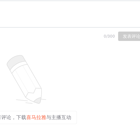
发表评
0
/
300
有评论，下载
喜马拉雅
与主播互动