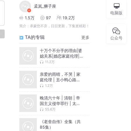
孟岚_狮子座
电脑版
1.5万
97
19.2万
简介：
承蒙您不弃，日日更新，下集更精彩！
论
TA的专辑
更多
公众号
十万个不分手的理由|婆
媳关系|婚恋家庭伦理|出
轨小三|婆婆来了|多播
11.2万
亲爱的雨晴，不哭 | 家
庭伦理 | 丑小鸭心路历
程
1.2万
晚清六十年 | 清朝 | 帝
国主义侵华罪行 | 太平
天国义和团戊戌变法辛
55.6万
亥革命 | 曾国藩李鸿章
洪秀全
《老舍自传》全集（共
85集）