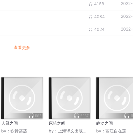
2022-
4168
2022-
4084
2022-
4024
查看更多
592
5937
1
人鼠之间
床笫之间
静动之间
by：
铁骨蒸蒸
by：
上海译文出版社电子书
by：
丽江自在莲