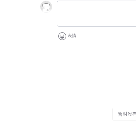
表情
暂时没