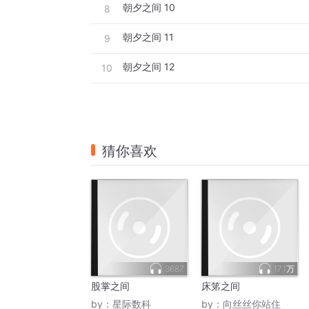
朝夕之间 10
8
朝夕之间 11
9
朝夕之间 12
10
猜你喜欢
3687
17.1万
股掌之间
床笫之间
by：
星际数科
by：
向丝丝你站住