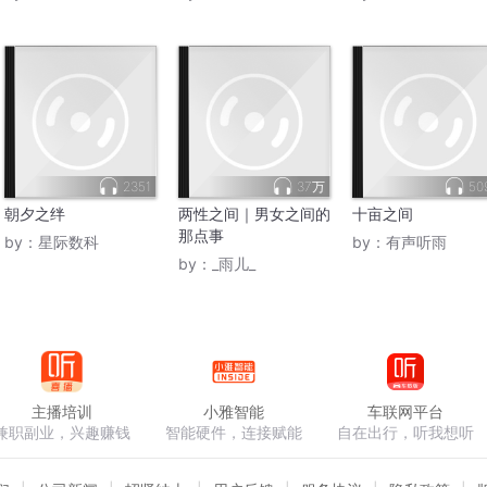
2351
37万
50
朝夕之绊
两性之间｜男女之间的
十亩之间
那点事
by：
星际数科
by：
有声听雨
by：
_雨儿_
主播培训
小雅智能
车联网平台
兼职副业，兴趣赚钱
智能硬件，连接赋能
自在出行，听我想听