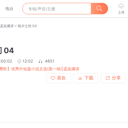
电台
上传
>
|孟岚播讲
朝夕之间 04
 04
:00:02
12:02
4851
费听】优秀中短篇小说文选(第一辑)|孟岚播讲
喜欢
下载
分享