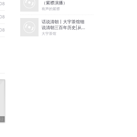
（紫襟演播）
08
有声的紫襟
08
话说清朝丨大宇茶馆细
说清朝三百年历史|从努
08
尔哈赤到末代皇帝溥仪|
大宇茶馆
康熙雍正乾隆
52