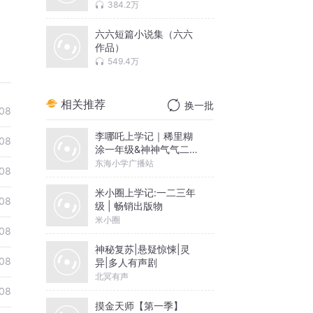
384.2万
六六短篇小说集（六六
作品）
549.4万
相关推荐
换一批
08
李哪吒上学记｜稀里糊
08
涂一年级&神神气气二年
级
东海小学广播站
08
米小圈上学记:一二三年
08
级 | 畅销出版物
米小圈
08
神秘复苏|悬疑惊悚|灵
08
异|多人有声剧
北冥有声
08
摸金天师【第一季】