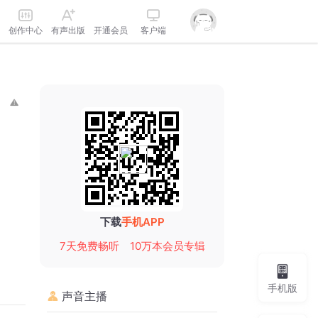
创作中心
有声出版
开通会员
客户端
下载
手机APP
7天免费畅听
10万本会员专辑
手机版
声音主播