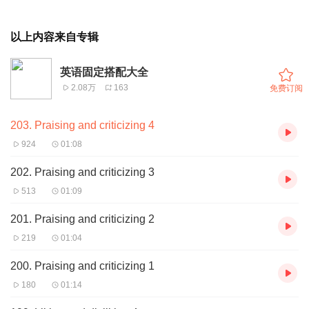
以上内容来自专辑
英语固定搭配大全
2.08万
163
免费订阅
203. Praising and criticizing 4
924
01:08
202. Praising and criticizing 3
513
01:09
201. Praising and criticizing 2
219
01:04
200. Praising and criticizing 1
180
01:14