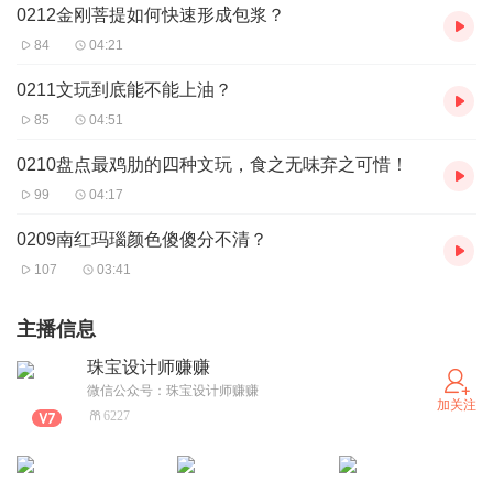
0212金刚菩提如何快速形成包浆？
84
04:21
0211文玩到底能不能上油？
85
04:51
0210盘点最鸡肋的四种文玩，食之无味弃之可惜！
99
04:17
0209南红玛瑙颜色傻傻分不清？
107
03:41
主播信息
珠宝设计师赚赚
微信公众号：珠宝设计师赚赚
加关注
6227