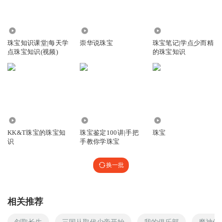
739
2.12万
6632
珠宝知识课堂|每天学
崇华说珠宝
珠宝笔记|学点少而精
点珠宝知识(视频)
的珠宝知识
1.85万
1.59万
766
KK&T珠宝的珠宝知
珠宝鉴定100讲|手把
珠宝
识
手教你学珠宝
换一批
相关推荐
剑取长生
三国从取代少帝开始
我的俱乐部
魔神俱