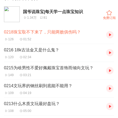
国爷说珠宝|每天学一点珠宝知识
1.34万
81
免费订阅
0218珠宝取不下来了，只能两败俱伤吗？
126
01:52
0216 18k古法金又是什么鬼？
120
02:34
0215为啥男性不爱好佩戴珠宝首饰而倾向文玩？
149
03:21
0214文玩界的钢丝刷到底能不能用？
109
04:19
0213什么木质文玩最好盘玩？
108
05:00