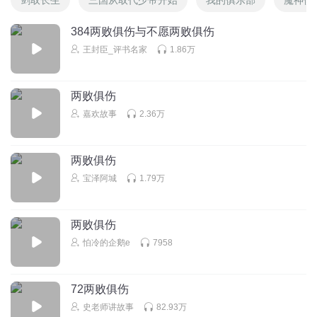
384两败俱伤与不愿两败俱伤
王封臣_评书名家
1.86万
两败俱伤
嘉欢故事
2.36万
两败俱伤
宝泽阿城
1.79万
两败俱伤
怕冷的企鹅e
7958
72两败俱伤
史老师讲故事
82.93万