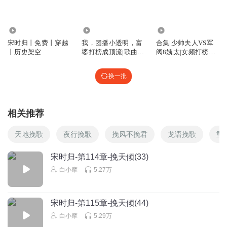
其实这书的内容还是不错的，就是灌水太多！还有所有的战
争场面都一模一样！都是苦战鏖战，讲格局、吹信仰，比党
2.85万
68.90万
729.89万
的宣传部还积极！
宋时归丨免费丨穿越
我，团播小透明，富
合集|少帅夫人VS军
回复
2022-08-21
7
丨历史架空
婆打榜成顶流|歌曲超
阀8姨太|女频打榜民
多|娱乐爽文
国文高赞对决|免费精
1397790dqte
品 |第一季|第二季
换一批
主播不错！这是个P的穿越
回复
2023-01-15
5
相关推荐
白小摩
回复 @
1397790dqte
:
天地挽歌
夜行挽歌
挽风不挽君
龙语挽歌
重
四季之发
宋时归-第114章-挽天倾(33)
太，太罗嗦了！
白小摩
5.27万
回复
2022-07-25
5
哥a们
宋时归-第115章-挽天倾(44)
好
白小摩
5.29万