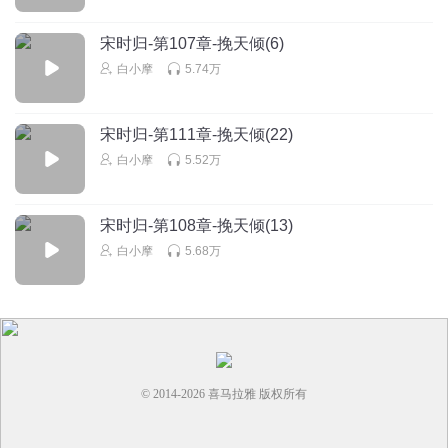
回复
2022-10-17
1
宋时归-第107章-挽天倾(6)
白小摩
回复 @
哥a们
:
谢谢！
白小摩
5.74万
三哥381029124
宋时归-第111章-挽天倾(22)
大概听一两集，然后超过五集。 浪费了主播这么好的读书技
巧了，哎！
白小摩
5.52万
回复
2023-09-07
4
宋时归-第108章-挽天倾(13)
osxcat
白小摩
5.68万
书写的废话太多 人物性格又不好好塑造 听来听去 全是一堆
车轱辘话 鸡肋的不行
回复
2023-05-17
4
© 2014-
2026
喜马拉雅 版权所有