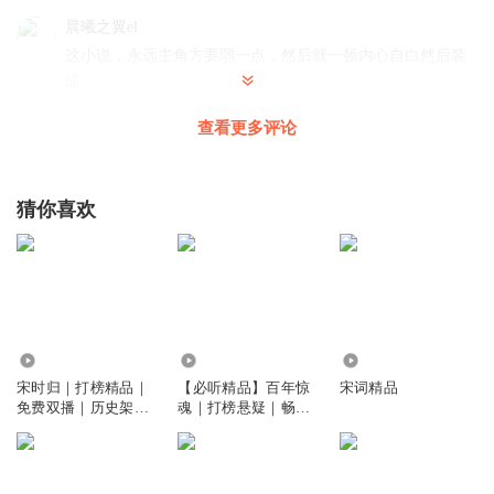
晨曦之翼el
这小说，永远主角方要弱一点，然后就一顿内心自白然后装
逼
回复
2022-06-22
11
查看更多评论
白小摩
回复 @
晨曦之翼el
:
精辟！！！！哈哈哈~
猜你喜欢
sweet_rh
主播有优秀的，已经关注，担这书真是不能听了
回复
2022-06-06
10
13705218ctk
4.66万
11.66万
9841
主播播的不错，可惜这小说不适合，情节太慢，跟裹脚布一
宋时归｜打榜精品｜
【必听精品】百年惊
宋词精品
样，又臭又长。
免费双播｜历史架空
魂｜打榜悬疑｜畅销
回复
巨作
力作｜百年冤仇
2022-12-06
7
风雨_i3a