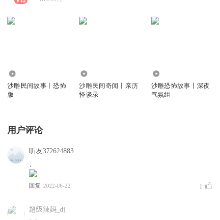
7.74万
381
27.62万
沙雕民间故事丨恐怖
沙雕民间奇闻丨亲历
沙雕恐怖故事丨深夜
版
怪谈录
气氛组
用户评论
听友372624883
、
回复
2022-06-22
1
超级辣妈_dj