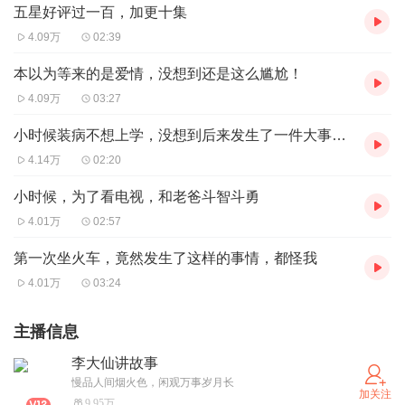
五星好评过一百，加更十集
4.09万
02:39
本以为等来的是爱情，没想到还是这么尴尬！
4.09万
03:27
小时候装病不想上学，没想到后来发生了一件大事，让我在全校出了名
4.14万
02:20
小时候，为了看电视，和老爸斗智斗勇
4.01万
02:57
第一次坐火车，竟然发生了这样的事情，都怪我
4.01万
03:24
主播信息
李大仙讲故事
慢品人间烟火色，闲观万事岁月长
加关注
9.95万