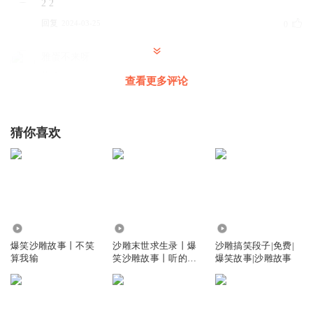
2 2
回复
2024-03-25
0
雅蛋不来呀
牛！
查看更多评论
回复
2022-12-15
0
听友395893381
猜你喜欢
牛批
回复
2022-07-08
0
听友395893381
去了
122.98万
4.30万
3531
回复
2022-07-08
0
爆笑沙雕故事丨不笑
沙雕末世求生录丨爆
沙雕搞笑段子|免费|
算我输
笑沙雕故事丨听的停
爆笑故事|沙雕故事
不下
每天都要快乐鸭啧啧啧
混沌剑神器械F🔪❤❤😞口一心口七山
回复
2022-06-06
0