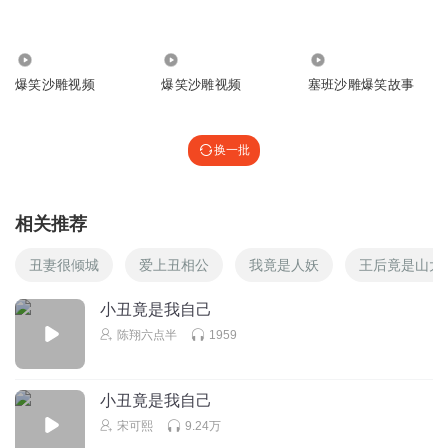
5.87万
2.17万
740
爆笑沙雕视频
爆笑沙雕视频
塞班沙雕爆笑故事
换一批
相关推荐
丑妻很倾城
爱上丑相公
我竟是人妖
王后竟是山大
小丑竟是我自己
陈翔六点半
1959
小丑竟是我自己
宋可熙
9.24万