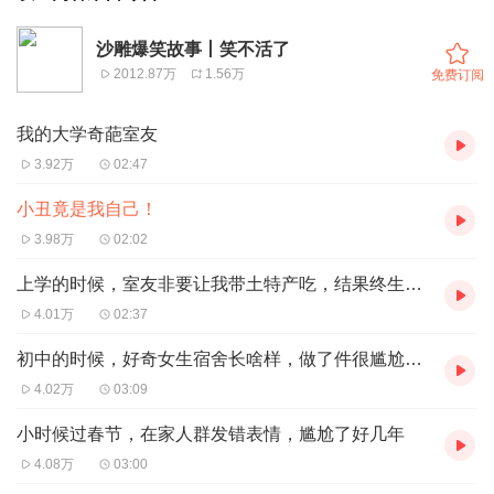
沙雕爆笑故事丨笑不活了
2012.87万
1.56万
免费订阅
我的大学奇葩室友
3.92万
02:47
小丑竟是我自己！
3.98万
02:02
上学的时候，室友非要让我带土特产吃，结果终生难忘
4.01万
02:37
初中的时候，好奇女生宿舍长啥样，做了件很尴尬的事情
4.02万
03:09
小时候过春节，在家人群发错表情，尴尬了好几年
4.08万
03:00