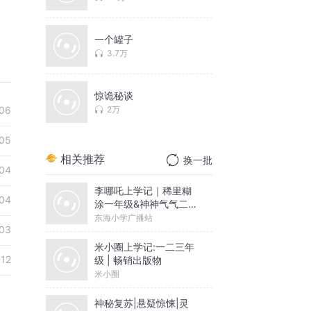
一个罐子
3.7万
惊诡秘谈
06
2万
05
相关推荐
换一批
04
李哪吒上学记｜稀里糊
04
涂一年级&神神气气二年
级
东海小学广播站
03
米小圈上学记:一二三年
-12
级 | 畅销出版物
米小圈
神秘复苏|悬疑惊悚|灵