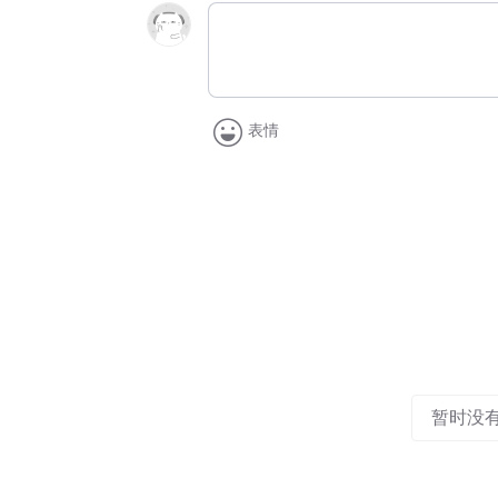
表情
暂时没