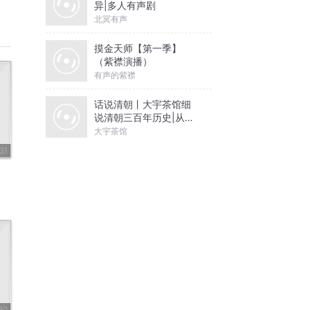
异|多人有声剧
北冥有声
摸金天师【第一季】
（紫襟演播）
有声的紫襟
话说清朝丨大宇茶馆细
说清朝三百年历史|从努
尔哈赤到末代皇帝溥仪|
大宇茶馆
康熙雍正乾隆
31
80