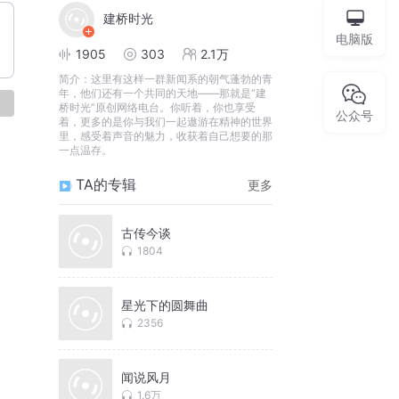
建桥时光
电脑版
1905
303
2.1万
简介：
这里有这样一群新闻系的朝气蓬勃的青
年，他们还有一个共同的天地——那就是“建
论
桥时光”原创网络电台。你听着，你也享受
公众号
着，更多的是你与我们一起遨游在精神的世界
里，感受着声音的魅力，收获着自己想要的那
一点温存。
TA的专辑
更多
古传今谈
1804
星光下的圆舞曲
2356
闻说风月
1.6万