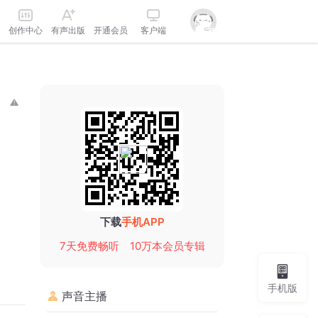
创作中心
有声出版
开通会员
客户端
下载
手机APP
7天免费畅听
10万本会员专辑
手机版
声音主播