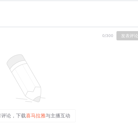
发表评
0
/
300
有评论，下载
喜马拉雅
与主播互动