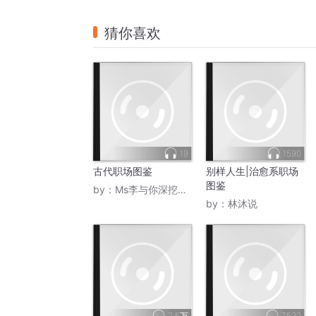
猜你喜欢
19
1590
古代职场图鉴
别样人生|治愈系职场
图鉴
by：
Ms李与你深挖国学文化
by：
林沐说
2.5万
7532