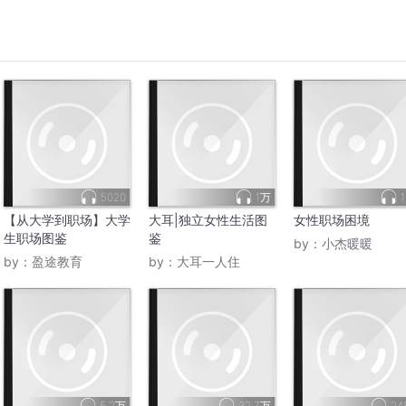
5020
1万
1
【从大学到职场】大学
大耳|独立女性生活图
女性职场困境
生职场图鉴
鉴
by：
小杰暖暖
by：
盈途教育
by：
大耳一人住
5.2万
32.7万
24