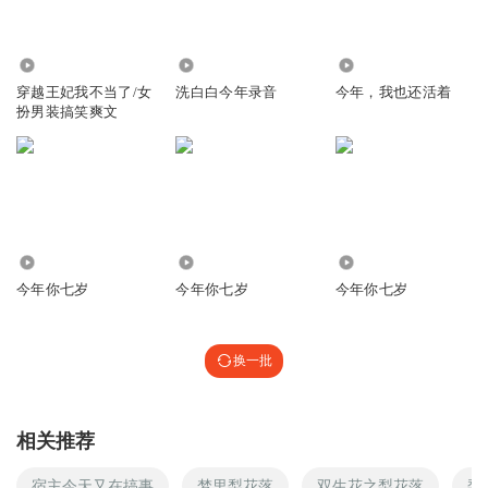
1.65万
3.68万
27.32万
穿越王妃我不当了/女
洗白白今年录音
今年，我也还活着
扮男装搞笑爽文
1.32万
2833
8746
今年你七岁
今年你七岁
今年你七岁
换一批
相关推荐
宿主今天又在搞事
梦里梨花落
双生花之梨花落
梨