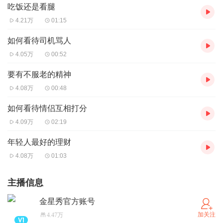
吃饭还是看腿
4.21万
01:15
如何看待司机骂人
4.05万
00:52
要有不服老的精神
4.08万
00:48
如何看待情侣互相打分
4.09万
02:19
年轻人最好的理财
4.08万
01:03
主播信息
金星秀官方账号
加关注
4.47万