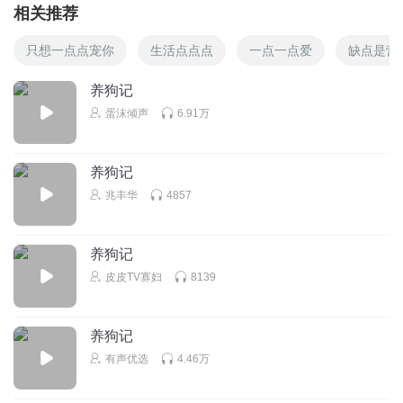
相关推荐
只想一点点宠你
生活点点点
一点一点爱
缺点是营
养狗记
蛋沫倾声
6.91万
养狗记
兆丰华
4857
养狗记
皮皮TV寡妇
8139
养狗记
有声优选
4.46万