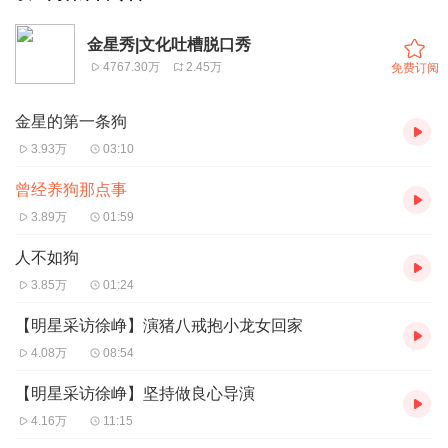
金星秀|文化吐槽脱口秀
4767.30万
2.45万
免费订阅
金星的第一条狗
3.93万
03:10
曾经养狗那点事
3.89万
01:59
人不如狗
3.85万
01:24
【明星采访徐峥】演猪八戒抱小龙女回家
4.08万
08:54
【明星采访徐峥】坚持做良心导演
4.16万
11:15