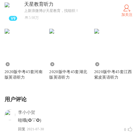
天星教育听力
上新浪微博@天星教育，找组织！
加关注
5.98万
2.86万
1.59万
7813
2020版中考45套河南
2020版中考45套湖北
2020版中考45套江西
版英语听力
版英语听力
紫皮英语听力
用户评论
李小小贺
哇哦(✪▽✪)
回复
2021-07-30
0