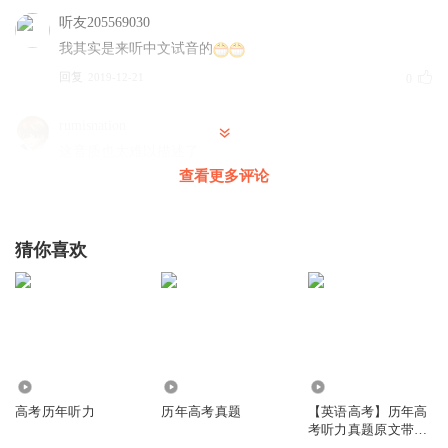
听友205569030
我其实是来听中文试音的
回复
2019-12-21
0
rumisnation
这音质也太难以描述了
查看更多评论
回复
2019-09-13
0
vtm2v4ajen4asrjjonwn
猜你喜欢
在哪原文找不到
回复
2019-04-09
0
2.68万
3.61万
3554
高考历年听力
历年高考真题
【英语高考】历年高
考听力真题原文带译
文翻译