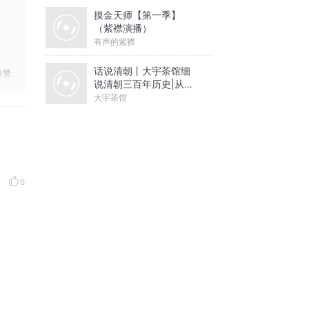
摸金天师【第一季】
（紫襟演播）
有声的紫襟
话说清朝丨大宇茶馆细
赞
说清朝三百年历史|从努
尔哈赤到末代皇帝溥仪|
大宇茶馆
康熙雍正乾隆
5