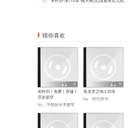
宋时归-第115章-挽天倾(完)这集有点儿短
10
猜你喜欢
2.8万
1万
宋时归丨免费丨穿越丨
鱼龙变之纳土归宋
历史架空
by：
时代评书
by：
平静如水李建军