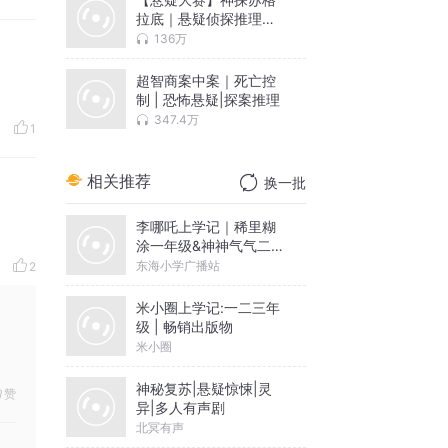
拉底｜悬疑侦探推理｜
情感哲学人性｜精品有
136万
声
超智商案中案｜死亡控
制 | 恐怖悬疑|探案推理
347.4万
1
相关推荐
换一批
李哪吒上学记｜稀里糊
涂一年级&神神气气二年
级
东海小学广播站
2
米小圈上学记:一二三年
级 | 畅销出版物
米小圈
神秘复苏|悬疑惊悚|灵
赞
异|多人有声剧
北冥有声