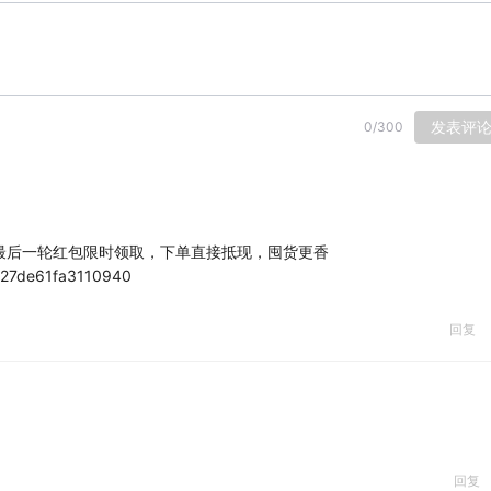
发表评
0
/
300
8最后一轮红包限时领取，下单直接抵现，囤货更香
/c27de61fa3110940
回复
回复