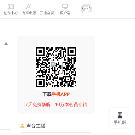
创作中心
有声出版
开通会员
客户端
下载
手机APP
7天免费畅听
10万本会员专辑
手机版
声音主播