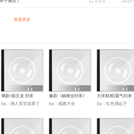
。终于挽完了
5.6万
2022-
查看更多
2186
4753
37
潮剧-陆文龙 归宋
豫剧《杨继业归宋》
大宋权相|霸气归来
by：
潮人笑笑就算了
by：
戏曲大全
by：
红色酒起子