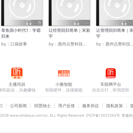
3.3万
7224
55
章鱼国小时代1：学霸
让经营回归简单｜宋新
让管理回归简单｜
归来
宇
宇
by：
口袋故事
by：
惠州点赞科技软件妹
by：
惠州点赞科技软件妹
主播培训
小雅智能
车联网平台
兼职副业，兴趣赚钱
智能硬件，连接赋能
自在出行，听我想听
们
公司新闻
招贤纳士
用户反馈
服务协议
隐私政策
2026
www.ximalaya.com lnc. ALL Rights Reserved
沪ICP备13027243号
客服热线