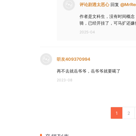
评论剧透太恶心
回复
@
MrRe
作者是文科生，没有时间概念
骑，已经开挂了，可马扩还嫌
2025-04
听友409370994
再不去就岳爷爷，岳爷爷就要噶了
2023-08
1
2