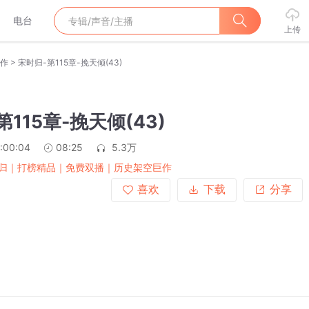
电台
上传
>
作
宋时归-第115章-挽天倾(43)
115章-挽天倾(43)
:00:04
08:25
5.3万
归｜打榜精品｜免费双播｜历史架空巨作
喜欢
下载
分享