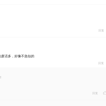
回复
的废话多，好像不急似的
回复
：
回复