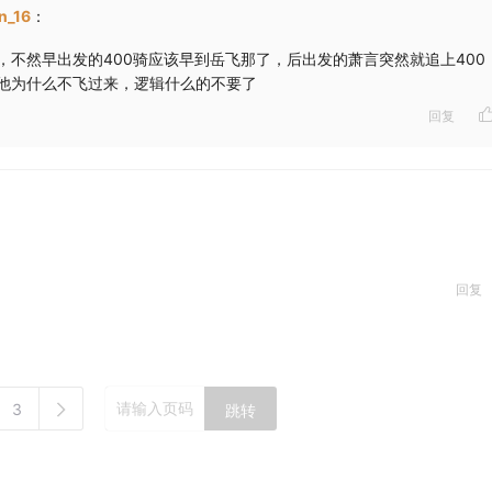
n_16
：
，不然早出发的400骑应该早到岳飞那了，后出发的萧言突然就追上400
他为什么不飞过来，逻辑什么的不要了
回复
回复
3
跳转