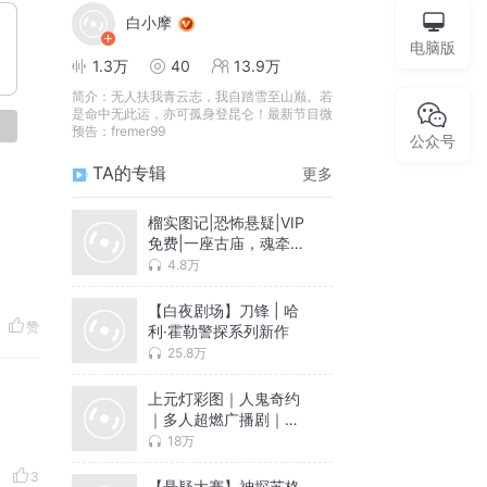
白小摩
电脑版
1.3万
40
13.9万
简介：
无人扶我青云志，我自踏雪至山巅。若
是命中无此运，亦可孤身登昆仑！最新节目微
论
预告：fremer99
公众号
TA的专辑
更多
榴实图记|恐怖悬疑|VIP
免费|一座古庙，魂牵两
世
4.8万
【白夜剧场】刀锋 | 哈
赞
利·霍勒警探系列新作
25.8万
上元灯彩图｜人鬼奇约
｜多人超燃广播剧｜影
视作品｜著名编剧｜宋
18万
方金
3
【悬疑大赛】神探苏格