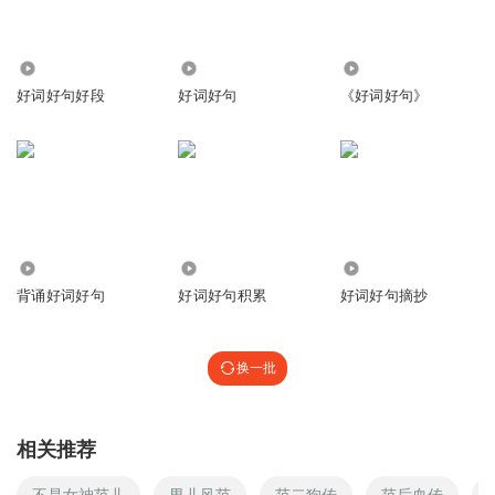
215
4572
1253
好词好句好段
好词好句
《好词好句》
6.04万
1595
1.58万
背诵好词好句
好词好句积累
好词好句摘抄
换一批
相关推荐
不是女神范儿
男儿风范
范二狗传
范后血传