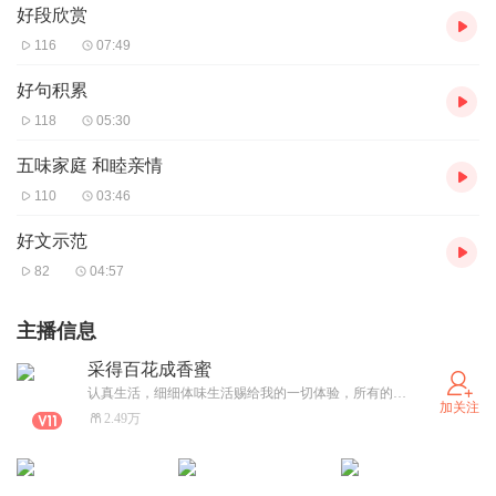
好段欣赏
116
07:49
好句积累
118
05:30
五味家庭 和睦亲情
110
03:46
好文示范
82
04:57
主播信息
采得百花成香蜜
认真生活，细细体味生活赐给我的一切体验，所有的经历，丰富了我的生命，都值得珍惜，我会用心去珍藏生命中遇见的每一个人、每一件事。
加关注
2.49万