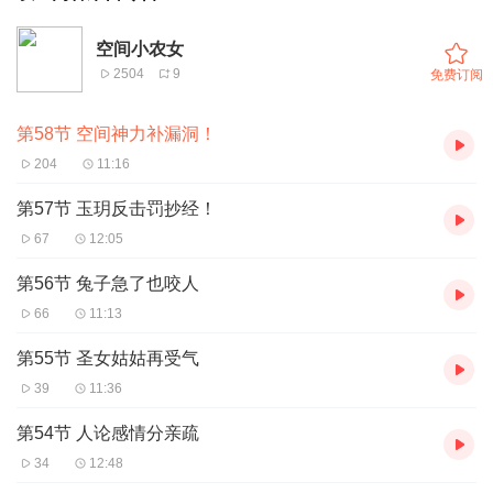
空间小农女
2504
9
免费订阅
第58节 空间神力补漏洞！
204
11:16
第57节 玉玥反击罚抄经！
67
12:05
第56节 兔子急了也咬人
66
11:13
第55节 圣女姑姑再受气
39
11:36
第54节 人论感情分亲疏
34
12:48