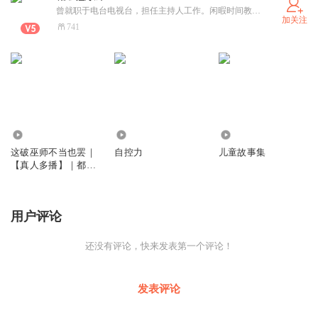
曾就职于电台电视台，担任主持人工作。闲暇时间教教钢琴，社交悍匪。 欢迎大家留言，点赞，关注，订阅
加关注
741
37.60万
1142
5710
这破巫师不当也罢｜
自控力
儿童故事集
【真人多播】｜都市
玄幻｜奇幻巫师｜男
频爽文
用户评论
还没有评论，快来发表第一个评论！
发表评论