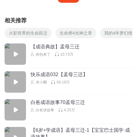
相关推荐
火影世界的生命跃迁
生命师4光神之章
我的4年梦幻情
【成语典故】孟母三迁
肉包来了
10.73万
快乐成语032【孟母三迁】
米小圈
56.19万
白爸成语故事70孟母三迁
白爸讲故事
4.25万
【6岁+学成语】孟母三迁-1【宝宝巴士国学·成
语故事】