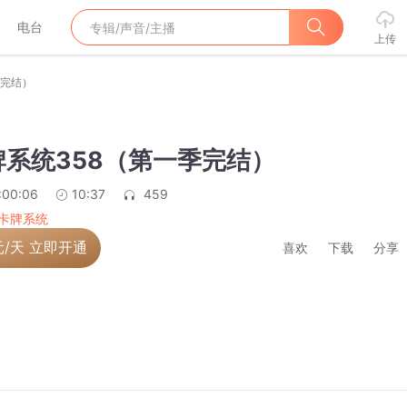
电台
上传
季完结）
系统358（第一季完结）
:00:06
10:37
459
卡牌系统
元/天 立即开通
喜欢
下载
分享