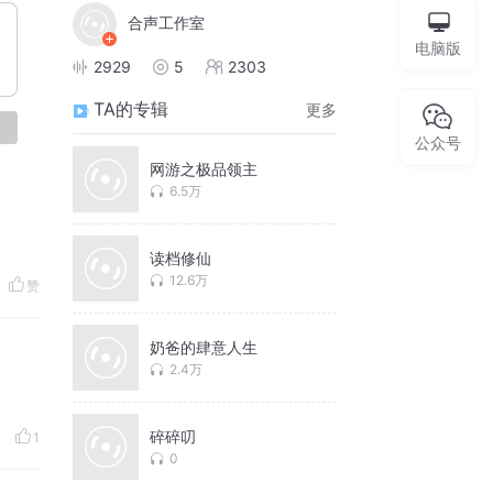
合声工作室
电脑版
2929
5
2303
TA的专辑
更多
论
公众号
网游之极品领主
6.5万
读档修仙
12.6万
赞
奶爸的肆意人生
2.4万
碎碎叨
1
0