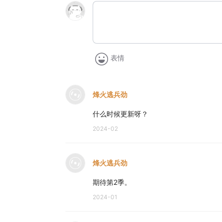
表情
烽火逃兵劲
什么时候更新呀？
2024-02
烽火逃兵劲
期待第2季。
2024-01