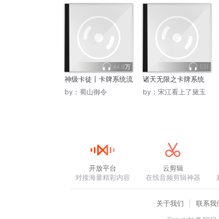
44.9万
531
神级卡徒丨卡牌系统流
诸天无限之卡牌系统
by：
蜀山御令
by：
宋江看上了黛玉
开放平台
云剪辑
对接海量精彩内容
在线音频剪辑神器
关于我们
联系我