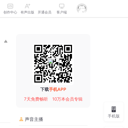
创作中心
有声出版
开通会员
客户端
下载
手机APP
7天免费畅听
10万本会员专辑
手机版
声音主播