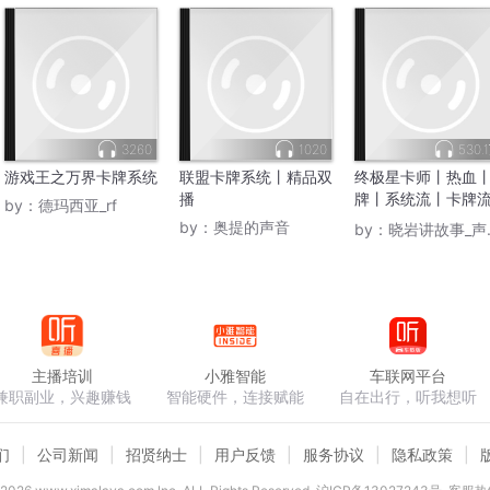
3260
1020
530.
游戏王之万界卡牌系统
联盟卡牌系统丨精品双
终极星卡师丨热血
播
牌丨系统流丨卡牌
by：
德玛西亚_rf
击过亿神作丨VIP免
by：
奥提的声音
by：
晓岩讲故事_声活片场
主播培训
小雅智能
车联网平台
兼职副业，兴趣赚钱
智能硬件，连接赋能
自在出行，听我想听
们
公司新闻
招贤纳士
用户反馈
服务协议
隐私政策