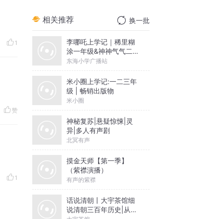
相关推荐
换一批
李哪吒上学记｜稀里糊
1
涂一年级&神神气气二年
级
东海小学广播站
米小圈上学记:一二三年
级 | 畅销出版物
米小圈
赞
神秘复苏|悬疑惊悚|灵
异|多人有声剧
北冥有声
摸金天师【第一季】
（紫襟演播）
1
有声的紫襟
话说清朝丨大宇茶馆细
说清朝三百年历史|从努
尔哈赤到末代皇帝溥仪|