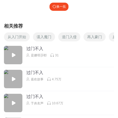
换一批
相关推荐
从入门开始
谍入魔门
道门入侵
再入豪门
从
过门不入
是娜塔莎耶
31
过门不入
嘉欢故事
4.75万
过门不入
于炎友声
10.67万