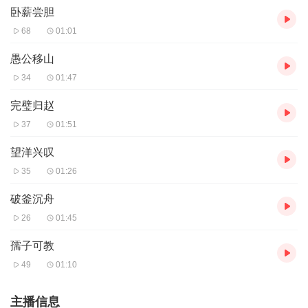
卧薪尝胆
68
01:01
愚公移山
34
01:47
完璧归赵
37
01:51
望洋兴叹
35
01:26
破釜沉舟
26
01:45
孺子可教
49
01:10
主播信息