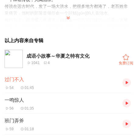
传说在远古时代，发了一场大洪水，把很多地方都淹了，老百姓非
常痛苦，当时的部落首领任命一个叫鲧[gǔn]的人去治水。
鲧的方法，就是哪儿有洪水，他就盖一个大坝拦住水，但是，水堵
了这儿，就流到那儿，像打地鼠一样，永远也打不完，就这么反反
复复治了九年，也没有什么效果。
那就换人吧。这个任务就轮到了鲧[gǔn]的儿子禹，由他来治水。为
以上内容来自专辑
了治水，禹离开了家，离开了刚刚结婚几天的妻子。他一走就是十
三年，他的妻子和儿子一直在家里等他，但大禹三次经过家门，都
成语小故事～华夏之特有文化
忙得没有时间回家一趟。
1041
4
免费订阅
所以过门不入这个成语，就是形容像大禹这样，肩负责任，为了更
多人的幸福生活，放弃了自我利益的态度。
过门不入
那大禹最后回家了吗？洪水治好了吗？晚上让我爸爸接着讲吧。
54
01:45
一鸣惊人
56
01:35
班门弄斧
59
01:18