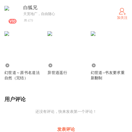
白狐兄
天宽地广，自由随心
加关注
479
12.97万
1.23万
624
幻世道～原书名道法
异世逍遥行
幻世道--书友要求重
自然（完结）
新翻制
用户评论
还没有评论，快来发表第一个评论！
发表评论