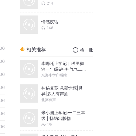
214
情感夜话
148
06
相关推荐
换一批
06
李哪吒上学记｜稀里糊
涂一年级&神神气气二年
06
级
东海小学广播站
06
神秘复苏|悬疑惊悚|灵
异|多人有声剧
北冥有声
06
米小圈上学记:一二三年
06
级 | 畅销出版物
米小圈
06