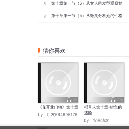
第十章第一节（6）从女人的发型观察她
8
第十章第一节（5）从微笑分析她的性格
9
猜你喜欢
42
724
《花开龙门镇》第十章
稻草人第十章-鲤鱼的
遇险
by：
听友564695176
by：
安享清欢