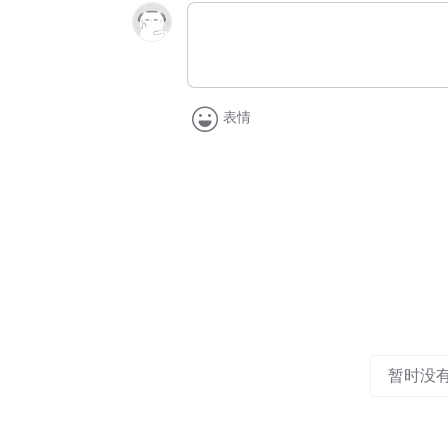
表情
暂时没