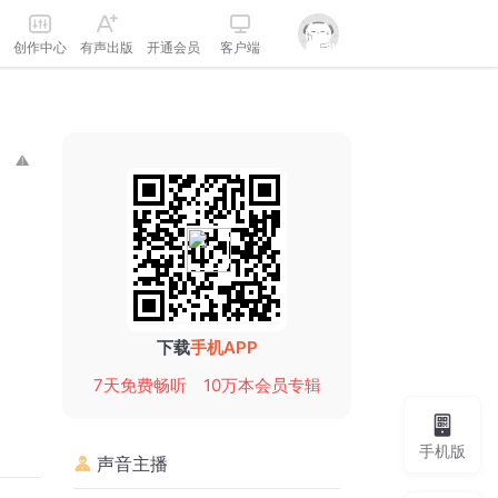
创作中心
有声出版
开通会员
客户端
下载
手机APP
7天免费畅听
10万本会员专辑
手机版
声音主播