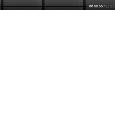
00:00:00
/
00:00
836
1552
14
星星班第三节
星光班第三节
月亮班第三节
by：
Jenny_1q
by：
Jenny_1q
by：
Jenny_1q
主播培训
小雅智能
车联网平台
兼职副业，兴趣赚钱
智能硬件，连接赋能
自在出行，听我想听
们
公司新闻
招贤纳士
用户反馈
服务协议
隐私政策
2026
www.ximalaya.com lnc. ALL Rights Reserved
沪ICP备13027243号
客服热线