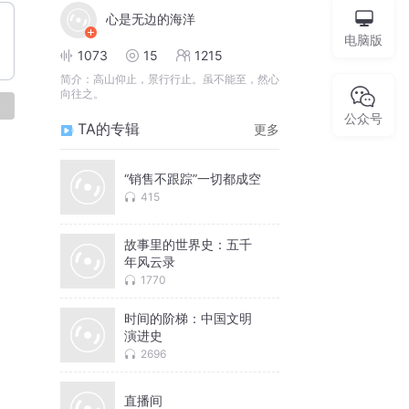
心是无边的海洋
电脑版
1073
15
1215
简介：
高山仰止，景行行止。虽不能至，然心
向往之。
论
公众号
TA的专辑
更多
“销售不跟踪”一切都成空
415
故事里的世界史：五千
年风云录
1770
时间的阶梯：中国文明
演进史
2696
直播间