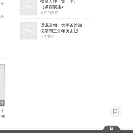
摸金天师【第一季】
06
（紫襟演播）
有声的紫襟
06
话说清朝丨大宇茶馆细
说清朝三百年历史|从努
尔哈赤到末代皇帝溥仪|
大宇茶馆
康熙雍正乾隆
3万
第十
场制