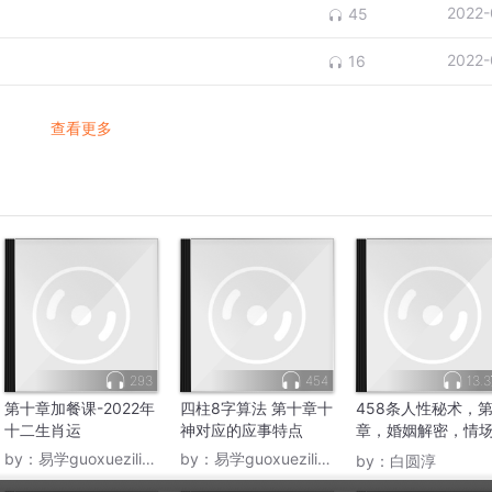
2022-
45
2022-
16
查看更多
293
454
13.
第十章加餐课-2022年
四柱8字算法 第十章十
458条人性秘术，
十二生肖运
神对应的应事特点
章，婚姻解密，情
胜
by：
易学guoxueziliao88
by：
易学guoxueziliao88
by：
白圆淳