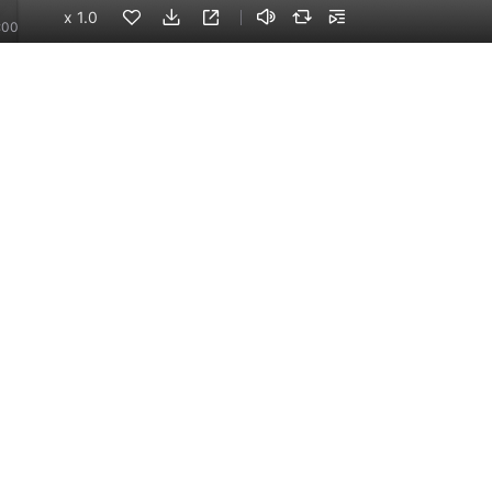
x
1.0
:00
15
手机端
企业版
电脑端
员工学习，企业买单
版权声明
自律承诺
：400-838-5616