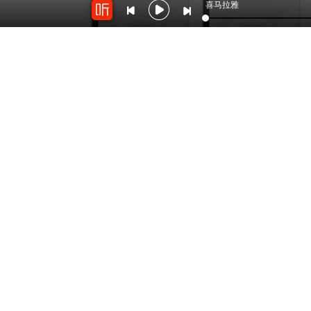
喜马拉雅
505
2198
《王阳明的人生智慧》
接诵《张炜评传》第七
第十章 与逆境共处，
章第三节以及第八、
吃苦如吃补
九、十章
by：
妙巴
by：
慈云祥_
开放平台
云剪辑
对接海量精彩内容
在线音频剪辑神器
关于我们
联系我
Copyright © 2012-