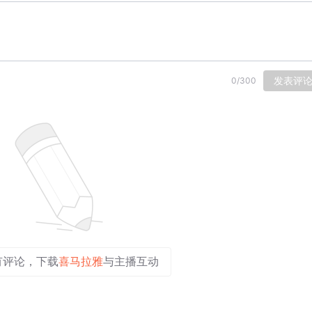
发表评
0
/
300
有评论，下载
喜马拉雅
与主播互动