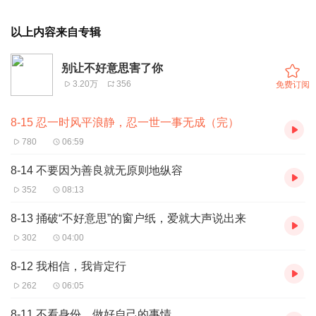
以上内容来自专辑
别让不好意思害了你
3.20万
356
免费订阅
8-15 忍一时风平浪静，忍一世一事无成（完）
780
06:59
8-14 不要因为善良就无原则地纵容
352
08:13
8-13 捅破“不好意思”的窗户纸，爱就大声说出来
302
04:00
8-12 我相信，我肯定行
262
06:05
8-11 不看身份，做好自己的事情