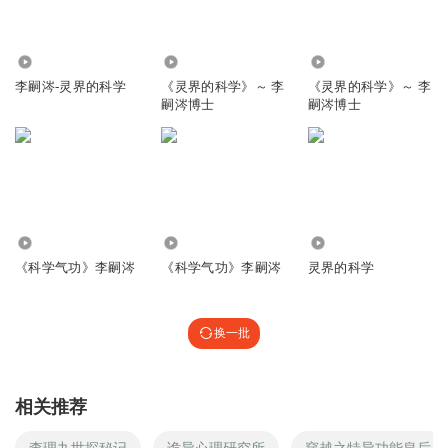
903
5.54万
12.27万
李嗣涔-灵界的科学
《灵界的科学》～ 李
《灵界的科学》～ 李
嗣涔博士
嗣涔博士
10.44万
3075
72.88万
《科学气功》李嗣涔
《科学气功》李嗣涔
灵界的科学
换一批
相关推荐
查理九世探秘记
诡异心理研究所
穿越之特异功能皇后