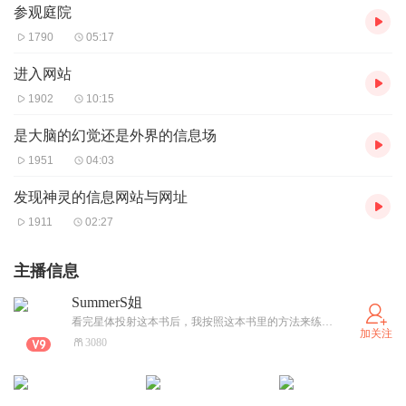
参观庭院
1790
05:17
进入网站
1902
10:15
是大脑的幻觉还是外界的信息场
1951
04:03
发现神灵的信息网站与网址
1911
02:27
主播信息
SummerS姐
看完星体投射这本书后，我按照这本书里的方法来练习，大概花了一个星期的时间终于成功了第一次。很神奇，很神奇。慢慢的我也可以飞出房间了。如果你在投射中碰到什么问题，我很乐意以我有限的经验试着解答。
加关注
3080