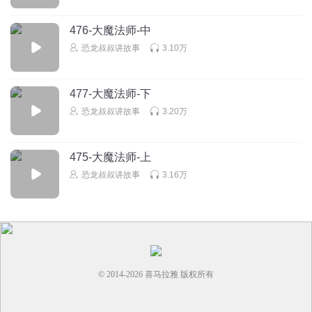
太阳拳？？？（神奇的魔法卡牌）
476-大魔法师-中
回复
2025-02-07
3
恐龙叔叔讲故事
3.10万
蓝色溺尸王
回复 @
喜提一个
:
666
477-大魔法师-下
蛋小蓝2号
恐龙叔叔讲故事
3.20万
的世界
475-大魔法师-上
回复
2025-04-22
3
恐龙叔叔讲故事
3.16万
© 2014-
2026
喜马拉雅 版权所有