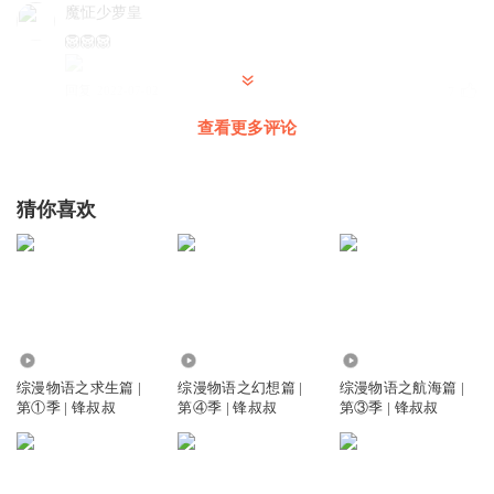
魔怔少萝皇
🦁🦁🦁
回复
2022-07-02
7
查看更多评论
小满0000
回复 @
魔怔少萝皇
:
太弱了
舌尖上的毒舌
猜你喜欢
谁要啊
回复
2023-07-11
6
restarter
2283.11万
109.49万
198.31万
我在你眼里只有
综漫物语之求生篇 |
综漫物语之幻想篇 |
综漫物语之航海篇 |
回复
2022-06-30
6
第①季 | 锋叔叔
第④季 | 锋叔叔
第③季 | 锋叔叔
浮生若梦_和弦
第一个沙发是我的，谁都别抢，敢与我抢的核弹伺候