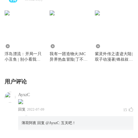
97.18万
1.60万
580.74万
浮岛漂流：开局一只
我有一团造物火|MC
紫灵外传之遗迹大陆|
小丑鱼 | 别小看我的
异界热血冒险|丁不凡
双子动漫著|锋叔叔演
鱼
系列
播
用户评论
AyxzC
回复
2022-07-09
15
薄荷阿夜
回复 @
AyxzC
:
互关吧！