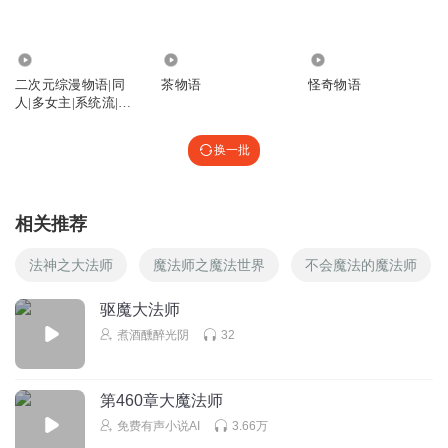
回复
2022-12-25
4
15.28万
1652
11.53万
迷我蛋原崩铁世界
回复 @
浮生若梦_和弦
:
跟我比？
二次元综漫物语|同
茶物语
怪奇物语
人|多女主|系统流|爽
水成河
文|【多播】
抢我沙发
换一批
回复
2022-06-30
4
相关推荐
纯白的慕慕
法神之大法师
魔法师之魔法世界
不会魔法的魔法师
回复
2022-07-04
4
驱魔大法师
煮酒醺醉光阴
32
iemv
f f
回复
2022-07-01
4
第460章大魔法师
免费有声小说AI
3.66万
喜提一个