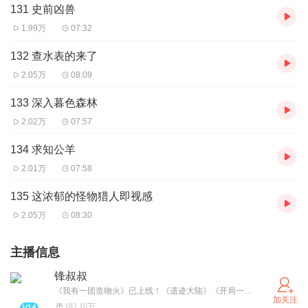
131 史前凶兽
1.99万
07:32
132 查水表的来了
2.05万
08:09
133 深入暮色森林
2.02万
07:57
134 求知公羊
2.01万
07:58
135 这浓郁的怪物猎人即视感
2.05万
08:30
主播信息
锋叔叔
《我有一团造物火》已上线！《遗迹大陆》《开局一只小丑鱼》更新中。武灵帝国/星空物语/紫灵大陆/海洋求生/魔法卡牌/综漫物语/吴有用等经典专辑必须要打卡哦！更多精彩故事，请关注并搜索“锋叔叔”。
加关注
182.10万