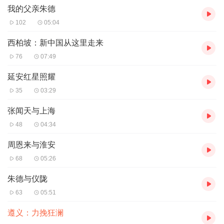
我的父亲朱德
102
05:04
西柏坡：新中国从这里走来
76
07:49
延安红星照耀
35
03:29
张闻天与上海
48
04:34
周恩来与淮安
68
05:26
朱德与仪陇
63
05:51
遵义：力挽狂澜