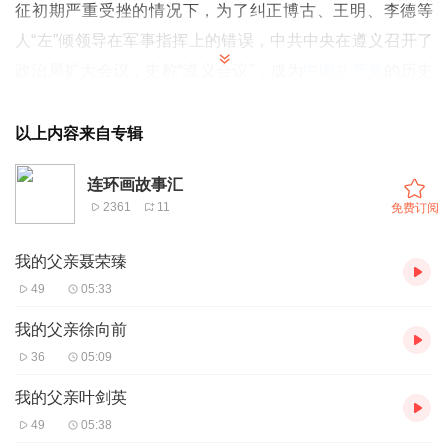
征初期严重受挫的情况下，为了纠正博古、王明、李德等
人“左”倾领导在军事指挥上的错误，中共中央在遵义召开了
政治局扩大会议，史称“遵义会议”，成为
中国共产党
的历史
上一个
生死攸关
的转折点。遵义会议确立了毛泽东同志在红
军和党中央的领导地位,开始确立了以毛泽东同志为代表的
以上内容来自专辑
党中央的正确路线,使红军和党中央得以在极其危急的情况
连环画故事汇
下保存下来,为我们党从挫折走向胜利提供了重要保证。这
2361
11
免费订阅
是我们党走向成熟的重要标志。以毛泽东同志为核心的党的
第一代中央领导集体逐步形成,是我们党在领导中国革命的
我的父亲聂荣臻
实践中、经过胜利和失败的长期比较作出的历史性选
49
05:33
择。”历史见证真理,事实胜于雄辩。77年的历史实践已经证
我的父亲徐向前
明,遵义会议是中国共产党历史上一笔重要的精神财富,随着
36
05:09
时间的推移,必将越来越显示其伟大历史意义。
我的父亲叶剑英
49
05:38