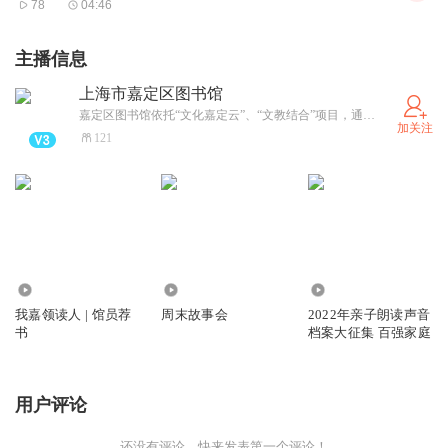
78
04:46
主播信息
上海市嘉定区图书馆
嘉定区图书馆依托“文化嘉定云”、“文教结合”项目，通过上海市民文化节中华优秀传统文化系列赛事、嘉定读书月、嘉图讲座等活动，不断推动服务方式向数字化、优质化转型，让嘉定市民感受到了公共图书馆建设的全新成果。近年来，嘉定区图书馆多次得到国家级、省市级奖项，并被评为国家一级图书馆。年均接待读者逾200万人次，年均举办各类阅读推广活动近700场次。更多疑问可致电021-31220098。
加关注
121
2725
5349
3644
我嘉领读人 | 馆员荐
周末故事会
2022年亲子朗读声音
书
档案大征集 百强家庭
用户评论
还没有评论，快来发表第一个评论！