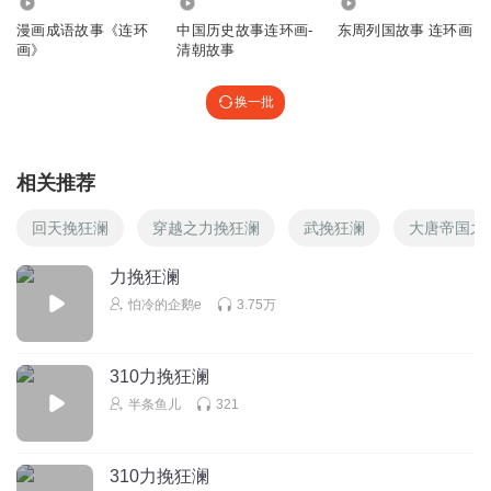
84
8189
1642
漫画成语故事《连环
中国历史故事连环画-
东周列国故事 连环画
画》
清朝故事
换一批
相关推荐
回天挽狂澜
穿越之力挽狂澜
武挽狂澜
大唐帝国之
力挽狂澜
怕冷的企鹅e
3.75万
310力挽狂澜
半条鱼儿
321
310力挽狂澜