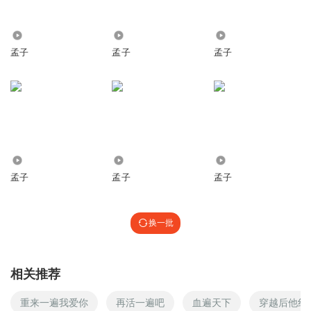
2.39万
2624
2681
孟子
孟子
孟子
702
1061
1317
孟子
孟子
孟子
换一批
相关推荐
重来一遍我爱你
再活一遍吧
血遍天下
穿越后他红