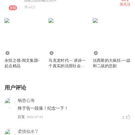
温暖治愈的磁性男声
加关注
4421
130
7371
1677
永恒之领-阅文集团-
马克龙时代— 讲诉一
法西斯的大疯狂-一战
起点精品
个真实的法国社会以
和二战的悲剧
及法国人的精神世界
用户评论
畅悠心海
终于告一段落！纪念一下！
回复
2022-07-01
2
柔情似水丫