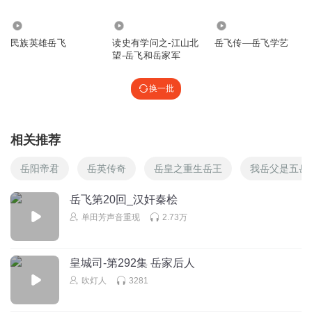
1408
31.66万
558
民族英雄岳飞
读史有学问之-江山北
岳飞传—岳飞学艺
望-岳飞和岳家军
换一批
相关推荐
岳阳帝君
岳英传奇
岳皇之重生岳王
我岳父是五岳
岳飞第20回_汉奸秦桧
单田芳声音重现
2.73万
皇城司-第292集 岳家后人
吹灯人
3281