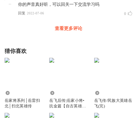
你的声音真好听，可以回关一下交流学习吗
回复
2022-07-06
0
查看更多评论
猜你喜欢
357.21万
2943
1.41万
岳家将系列│岳雷扫
岳飞后传|岳家小将•
岳飞传/民族大英雄岳
北│扫北英雄传
抗金篇【自古英雄精
飞(完)
讲故事】