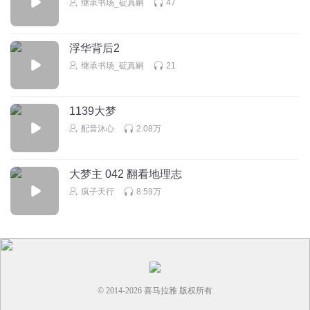
继承书场_碇真嗣
47
浮华背后2
继承书场_碇真嗣
21
1139大梦
配音沐心
2.08万
大梦主 042 翻看地理志
疯子天行
8.59万
© 2014-
2026
喜马拉雅 版权所有