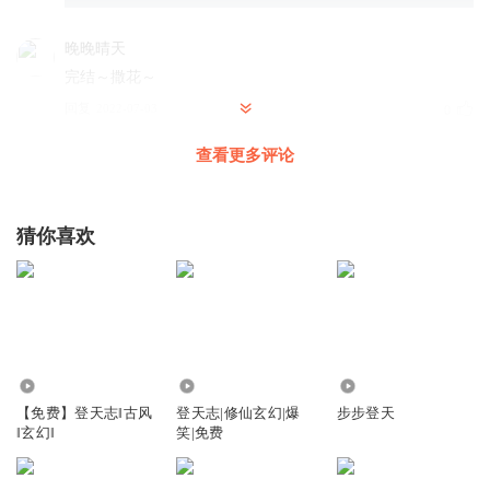
晚晚晴天
完结～撒花～
回复
2022-07-03
0
查看更多评论
肆柏_汤汤剧社
回复 @
晚晚晴天
:
撒花撒花，太不容易了
一品汤汤_汤汤剧社
猜你喜欢
这就完了， 不舍啊！
回复
2022-07-01
1
肆柏_汤汤剧社
回复 @
一品汤汤_汤汤剧社
:
舍不得也没办法嘛
3140
3331
7009
咖啡将
【免费】登天志‖古风
登天志|修仙玄幻|爆
步步登天
好厉害！太棒了！
‖玄幻‖
笑|免费
回复
2022-08-28
1