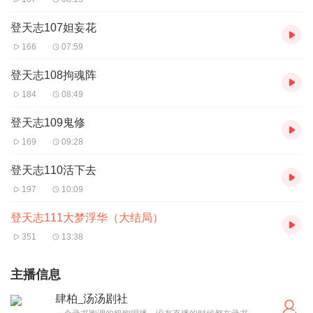
登天志107妲妄花
166
07:59
登天志108拘魂阵
184
08:49
登天志109鬼修
169
09:28
登天志110活下去
197
10:09
登天志111大梦浮华（大结局）
351
13:38
主播信息
肆柏_汤汤剧社