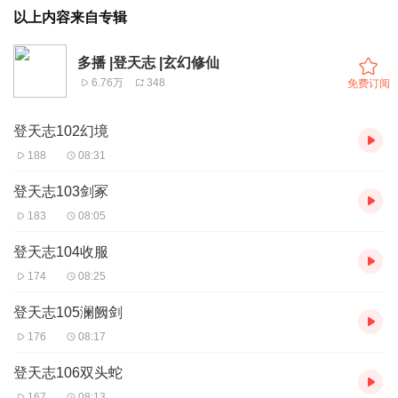
以上内容来自专辑
多播 |登天志 |玄幻修仙
6.76万
348
免费订阅
登天志102幻境
188
08:31
登天志103剑冢
183
08:05
登天志104收服
174
08:25
登天志105澜阙剑
176
08:17
登天志106双头蛇
167
08:13