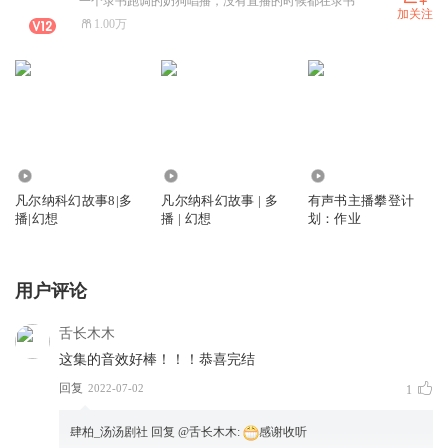
一个录书跑调的奶狗唱播，没有直播的时候都在录书
加关注
1.00万
266
474
565
凡尔纳科幻故事8|多
凡尔纳科幻故事 | 多
有声书主播攀登计
播|幻想
播 | 幻想
划：作业
用户评论
舌长木木
这集的音效好棒！！！恭喜完结
回复
2022-07-02
1
肆柏_汤汤剧社
回复 @
舌长木木
:
感谢收听