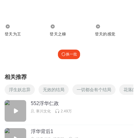
肆柏_汤汤剧社
回复 @
咖啡将
:
谢谢喜欢
肆柏_汤汤剧社
836
2.58万
1171
完结撒花！！感谢听到这里的小耳朵们！一路走过来很难，
登天为王
登天之梯
登天的感觉
费了很多心血，也学到了很多东西，咱们下一本书见！
回复
2022-07-01
换一批
1
沐汐涵兮
相关推荐
哇。我今天终于听完了，看着你一步步成长，真棒，加油，
我怎么感觉自己像个老婆子
浮生妖志异
无效的结局
一切都会有个结局
花落的
回复
2022-08-09
0
552浮华仁政
肆柏_汤汤剧社
回复 @
沐汐涵兮
:
下一本更棒
寒川文化
2.49万
浮华背后1