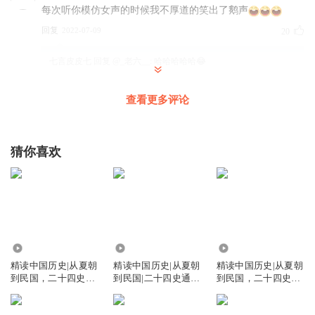
每次听你模仿女声的时候我不厚道的笑出了鹅声
回复
2022-07-09
20
七言皮皮七
回复 @
_老六__
:
哈哈哈哈哈😂
查看更多评论
无无明啊
抓住一切可以听书的空档
回复
2022-09-30
10
猜你喜欢
星辰L小哥哥
檀道济真惨，宋文帝太坏了
回复
2023-07-18
9
3.03万
2367
9.45万
落花時节又逢君丶
精读中国历史|从夏朝
精读中国历史|从夏朝
精读中国历史|从夏朝
🍫💖💖💖💖💖💖🍫 🍫💖💖好听💖💖🍫 🍫💖💖💖💖💖🍫 🍫💖
到民国，二十四史通
到民国|二十四史通史
到民国，二十四史通
💖💖💖🍫 🍫💖💖💖🍫 🍫💖💖🍫 🍫💖🍫 🍫🍫 🍫
史解析，历史
解析中华
史解析，中华
回复
2022-07-04
7