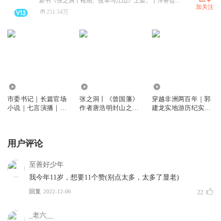
新书《张之洞丨枪炮、改革与江山》上架。丨洋务运动的枭雄，晚清的守门人？丨《曾国藩》作者唐浩明“晚清三部曲”封山之作！
加关注
251.54万
3.04万
73.65万
8095
市委书记｜长篇官场
张之洞丨《曾国藩》
穿越非洲两百年｜郭
小说｜七言演播｜省
作者唐浩明封山之作
建龙实地游历纪实力
委大院 省委书记 人
｜晚清最后的守门
作
民的名义同款
人，还是帝国的掘墓
人
用户评论
至善好少年
我今年11岁，想要11个赞(别点太多，太多了显老)
回复
2022-12-06
22
_老六__