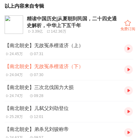
以上内容来自专辑
精读中国历史|从夏朝到民国，二十四史通
史解析，中华上下五千年
免费订阅
3.39亿
142.36万
【南北朝史】无故冤杀檀道济（上）
24.45万
07:31
【南北朝史】无故冤杀檀道济（下）
24.04万
07:30
【南北朝史】三次北伐国力大损
24.74万
09:28
【南北朝史】儿弑父刘劭登位
25.28万
12:01
【南北朝史】弟杀兄刘骏称帝
24.63万
09:57