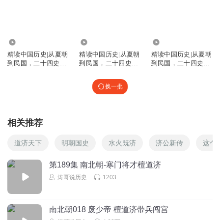
听友214530653
这样可以吗
3.44万
9.19万
10.72万
回复
2022-12-16
7
精读中国历史|从夏朝
精读中国历史|从夏朝
精读中国历史|从夏朝
到民国，二十四史通
到民国，二十四史通
到民国，二十四史通
史解析，中华
史解析，中华
史解析，中华
热爱就像破冰船
回复 @
听友214530653
:
历史中的诸葛亮没有那么
神，三国演义是刘伯温的粉丝以刘伯温为圆形写的，所以，看着很
换一批
厉害
相关推荐
听友369322853
请问：这书在哪里能买到。谢谢！
道济天下
明朝国史
水火既济
济公新传
这个
回复
2022-09-28
7
第189集 南北朝-寒门将才檀道济
Millie105
回复 @
听友369322853
:
我也想知道
涛哥说历史
1203
星辰L小哥哥
南北朝018 废少帝 檀道济带兵闯宫
我今年11岁，想要11个赞(别点太多，太多了显老)