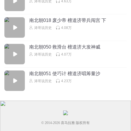
涛哥说历史
4.63万
回复
2023-07-18
6
隴上生活館
南北朝018 废少帝 檀道济带兵闯宫 下
地天相交和谐通泰，大中华几千年来都是一阴一阳之谓道之
涛哥说历史
4.08万
学。缺一不可，将在谋不在勇。
回复
2023-04-06
5
南北朝050 救滑台 檀道济大发神威
涛哥说历史
4.07万
benjamin8
回复 @
隴上生活館
:
他
可是我冷静
南北朝051 使巧计 檀道济唱筹量沙
有的有，有的没有
涛哥说历史
4.23万
回复
2023-03-11
5
可是我冷静
回复 @
可是我冷静
:
© 2014-
2026
喜马拉雅 版权所有