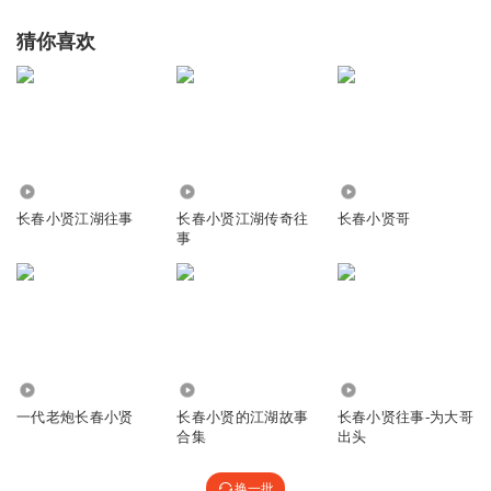
猜你喜欢
1.35万
1244.23万
99.98万
长春小贤江湖往事
长春小贤江湖传奇往
长春小贤哥
事
9.84万
26.78万
161.84万
一代老炮长春小贤
长春小贤的江湖故事
长春小贤往事-为大哥
合集
出头
换一批