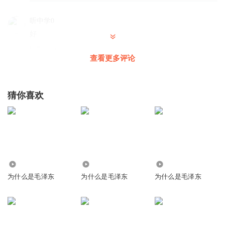
听中学0
好
回复
2023-03-11
0
查看更多评论
半条鱼儿
回复 @
听中学0
:
感恩遇见
！
猜你喜欢
如此如此吴先生
看教员才知道以往历史起义为什么会失败
回复
2024-12-14
0
42.37万
1253.96万
5.20万
为什么是毛泽东
为什么是毛泽东
为什么是毛泽东