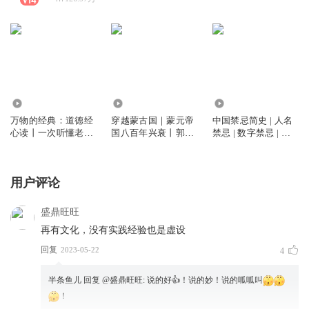
2.78万
4866
4854
万物的经典：道德经
穿越蒙古国｜蒙元帝
中国禁忌简史 | 人名
心读丨一次听懂老子
国八百年兴衰丨郭建
禁忌 | 数字禁忌 | 居
大智慧丨专治焦虑，
龙实地骑行纪实
住禁忌 | 言语禁忌 |
走出低谷期丨聪明人
经商禁忌
必听
用户评论
盛鼎旺旺
再有文化，没有实践经验也是虚设
回复
2023-05-22
4
半条鱼儿
回复 @
盛鼎旺旺
:
说的好👍！说的妙！说的呱呱叫
！