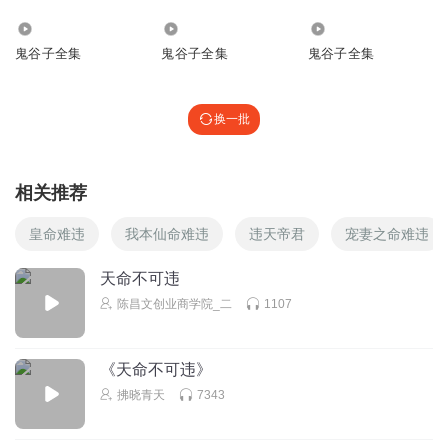
5188
40.50万
1105.18万
鬼谷子全集
鬼谷子全集
鬼谷子全集
换一批
相关推荐
皇命难违
我本仙命难违
违天帝君
宠妻之命难违
天命不可违
陈昌文创业商学院_二
1107
《天命不可违》
拂晓青天
7343