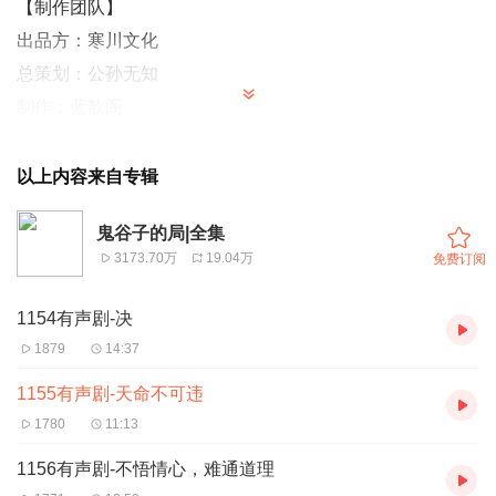
【制作团队】
出品方：寒川文化
总策划：公孙无知
制作：蓝歆阁
【编辑推荐】
以上内容来自专辑
1.喜迎18年大结局！
2.讲述纵横家、阴阳家、命相家、兵家、道家的祖师爷鬼谷
鬼谷子的局|全集
3173.70万
19.04万
免费订阅
子布局天下的辉煌传奇！
3.深入浅出道出古人智慧的游戏，潜移默化提升今人见识的
1154有声剧-决
境界。
1879
14:37
4.纸书累计销量逾400万册。
1155有声剧-天命不可违
1780
11:13
【作者简介】
1156有声剧-不悟情心，难通道理
寒川子，河南省镇平县人，中国先秦史学会战国纵横家研究