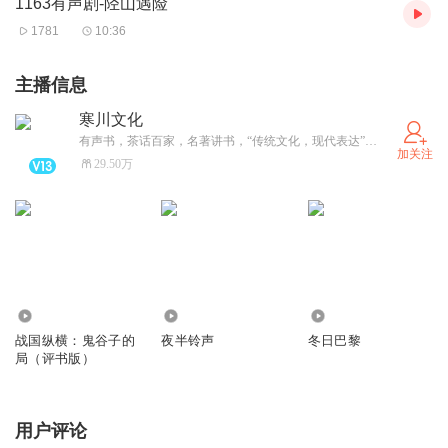
1163有声剧-陉山遇险
1781
10:36
主播信息
寒川文化
有声书，茶话百家，名著讲书，“传统文化，现代表达”一直是我们的初衷。天下纵横（海口）文化产业投资有限公司出品
加关注
29.50万
6972
2.34万
4018
战国纵横：鬼谷子的
夜半铃声
冬日巴黎
局（评书版）
用户评论