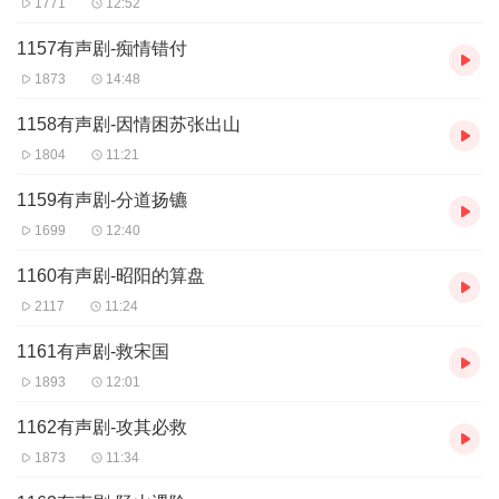
1771
12:52
分会会长，畅销书《战国纵横：鬼谷子的局》作者。
1157有声剧-痴情错付
1873
14:48
【作品简介】
1158有声剧-因情困苏张出山
东方版“权力的游戏”《鬼谷子的局》是一部长篇历史小说。
1804
11:21
讲述谋略家、兵法家、纵横家、阴阳家、道家共同的祖师爷
1159有声剧-分道扬镳
——鬼谷子布局天下的辉煌传奇！
1699
12:40
战国中期，在云梦山的幽谷中隐居一位被尊称为鬼谷子的老
1160有声剧-昭阳的算盘
人。
2117
11:24
在他身后的二千多年中，谋略家以他为宗，军事家认他为
圣，纵横家奉他为祖，命相家拜他为祖师，仙道家尊他为真
1161有声剧-救宋国
1893
12:01
人。中国人将他视作智慧的化身，敬作无所不能的神龙。
1162有声剧-攻其必救
1873
11:34