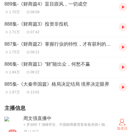
889集-《财商篇4》盲目跟风，一切成空
1.70万
08:09
888集-《财商篇3》投资非投机
1.71万
07:42
887集-《财商篇2》掌握行业的特性，才有获利的契机
1.75万
08:21
886集-《财商篇1》“财”能出众，何愁不赢
1.84万
08:22
885集-《大秦帝国篇》格局决定结局 境界决定眼界
1.97万
13:02
主播信息
周文强直播中
⭐ 罗伯特·T·清崎学生、中国财商教育富爸爸亲授⭐ 独创致富学体系，4大板块全方位根除穷人思维⭐ 已开授1000多场大课，帮助百人实现财富梦⭐了解请:l8594273l9l
加关注
13.88万