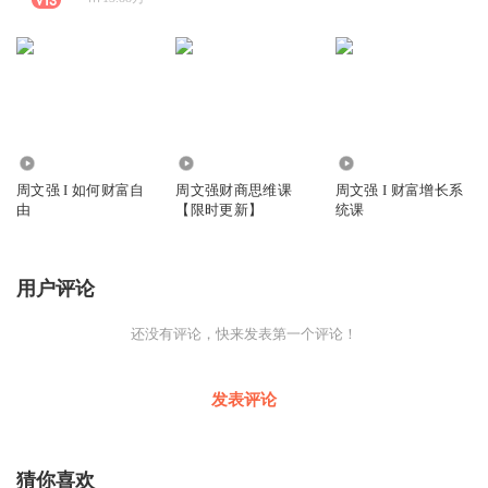
3.06万
1063.79万
1.94万
周文强 I 如何财富自
周文强财商思维课
周文强 I 财富增长系
由
【限时更新】
统课
用户评论
还没有评论，快来发表第一个评论！
发表评论
猜你喜欢