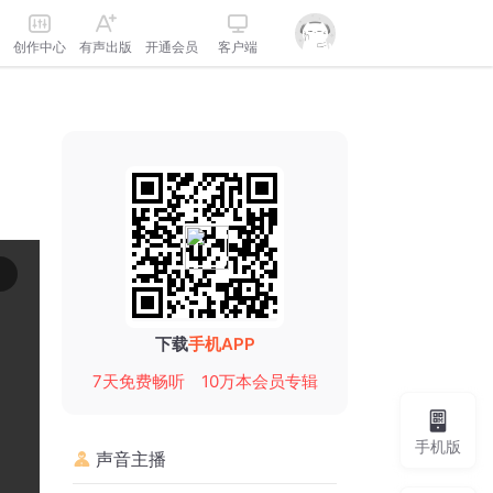
创作中心
有声出版
开通会员
客户端
下载
手机APP
7天免费畅听
10万本会员专辑
手机版
声音主播