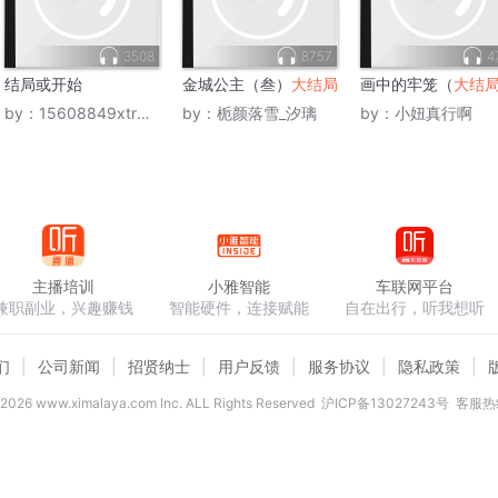
3508
8757
4
结局或开始
金城公主（叁）
大结局
画中的牢笼（
大结
by：
15608849xtr虹雪松花
by：
栀颜落雪_汐璃
by：
小妞真行啊
主播培训
小雅智能
车联网平台
兼职副业，兴趣赚钱
智能硬件，连接赋能
自在出行，听我想听
们
公司新闻
招贤纳士
用户反馈
服务协议
隐私政策
2026
www.ximalaya.com lnc. ALL Rights Reserved
沪ICP备13027243号
客服热线