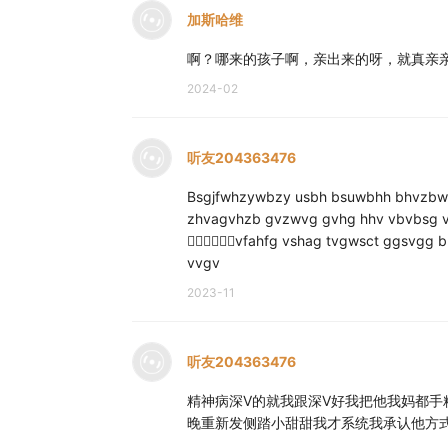
加斯哈维
啊？哪来的孩子啊，亲出来的呀，就真亲
2024-02
听友204363476
Bsgjfwhzywbzy usbh bsuwbhh bhvzb
zhvagvhzb gvzwvg gvhg hhv vbvbsg v
🖕🏿🤘🏿👣👣vfahfg vshag tvgwsct gg
vvgv
2023-11
听友204363476
精神病深V的就我跟深V好我把他我妈都手
晚重新发侧踏小甜甜我才系统我承认他方式方