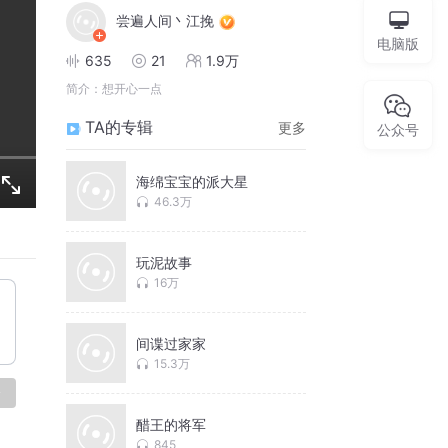
尝遍人间丶江挽
电脑版
635
21
1.9万
简介：
想开心一点
TA的专辑
更多
公众号
海绵宝宝的派大星
46.3万
玩泥故事
16万
间谍过家家
15.3万
论
醋王的将军
845