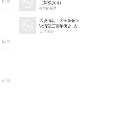
赞
（紫襟演播）
有声的紫襟
话说清朝丨大宇茶馆细
说清朝三百年历史|从努
尔哈赤到末代皇帝溥仪|
大宇茶馆
康熙雍正乾隆
赞
赞