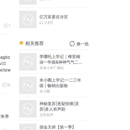
亿万富婆在冷宫
2.8万
1
相关推荐
换一批
李哪吒上学记｜稀里糊
vagbz
涂一年级&神神气气二年
🏿
级
东海小学广播站
wctzw
米小圈上学记:一二三年
赞
级 | 畅销出版物
米小圈
神秘复苏|悬疑惊悚|灵
异|多人有声剧
北冥有声
对长亭
摸金天师【第一季】