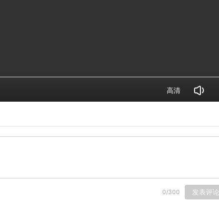
高清
发表评
0
/
300