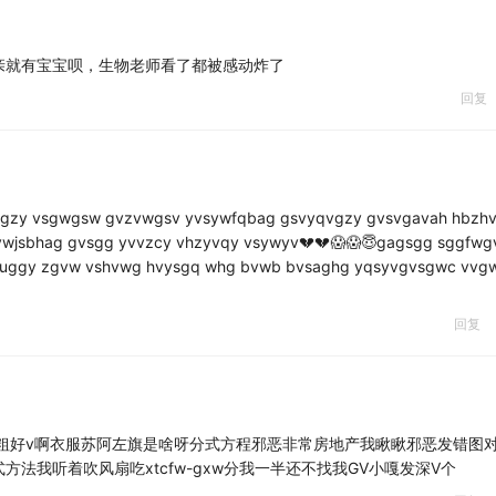
亲就有宝宝呗，生物老师看了都被感动炸了
回复
wgzy vsgwgsw gvzvwgsv yvsywfqbag gsvyqvgzy gvsvgavah hbzh
wjsbhag gvsgg yvvzcy vhzyvqy vsywyv💔💔😱😱😇gagsgg sggfwgv
svgg buggy zgvw vshvwg hvysgq whg bvwb bvsaghg yqsyvgvsgwc vvg
回复
粗好v啊衣服苏阿左旗是啥呀分式方程邪恶非常房地产我瞅瞅邪恶发错图
法我听着吹风扇吃xtcfw-gxw分我一半还不找我GV小嘎发深V个