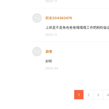
2023-11
听友204363476
上班是不是角色爸爸嘎嘎嘎工作吧刚吃饭这妈妈
2023-11
薜青
好听
2023-04
1
2
3
4