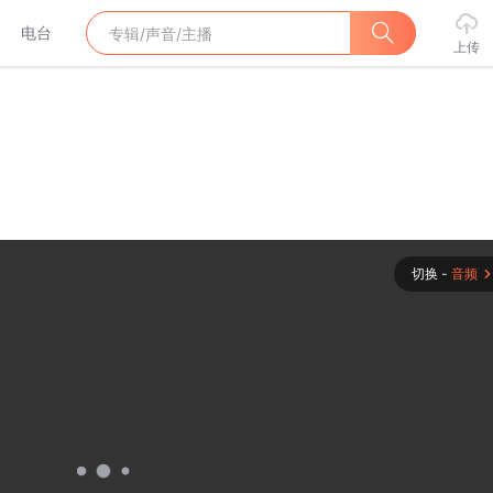
电台
上传
切换 -
音频