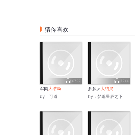
猜你喜欢
6722
1244
军阀
大结局
多多罗
大结局
by：
可道
by：
梦瑶星辰之下