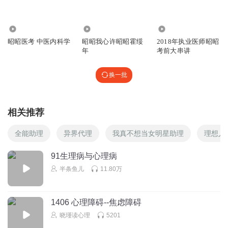
3656
224
4.79万
昭昭医考 中医内科学
昭昭我心许昭昭霍绥
2018年执业医师昭昭
年
考前大串讲
换一批
相关推荐
全能助理
异界代理
我真不想当女明星助理
理想人
91生理病与心理病
半条鱼儿
11.80万
1406 心理障碍--焦虑障碍
晓瑾读心理
5201