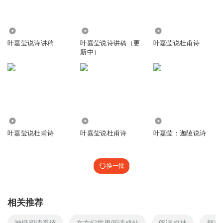
5534
5215
4526
叶嘉莹说诗讲稿
叶嘉莹说诗讲稿（更
叶嘉莹说杜甫诗
新中）
915.79万
1.10万
3.51万
叶嘉莹说杜甫诗
叶嘉莹说杜甫诗
叶嘉莹：迦陵说诗
换一批
相关推荐
神级阅读系统
在玄幻世界阅读成仙
阅读成神
都市