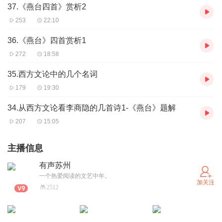
37.《燕台四首》赏析2
253
22:10
36.《燕台》四首赏析1
272
18:58
35.西方文论中的几个名词
179
19:30
34.从西方文论看李商隐的几首诗1-《燕台》题解
207
15:05
主播信息
有声苏州
一个热爱阅读的文艺中年。
加关注
2512