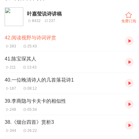
叶嘉莹说诗讲稿
8432
237
免费订阅
42.阅读视野与诗词评赏
283
25:43
41.陈宝琛其人
211
13:43
40.一位晚清诗人的几首落花诗1
187
08:12
39.李商隐与卡夫卡的相似性
248
05:34
38.《烟台四首》赏析3
344
26:22