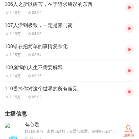
106人之所以痛苦，在于追求错误的东西
1.18万
03:04
107人活到极致，一定是素与简
1.19万
04:06
108错在把简单的事情复杂化
1.15万
02:54
109彪悍的人生不需要解释
1.14万
03:35
110丢掉你对这个世界的所有偏见
1.15万
05:02
主播信息
有心君
我们去读书，去翻山越岭，去爱与被爱。主播&amp;作者合作私信我。
加关注
34.25万