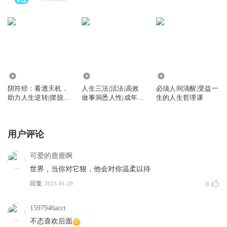
6719
5260
1.86万
阴符经：看透天机，
人生三法|活法|高效
必须人间清醒|受益一
助力人生逆转|摆脱内
做事洞悉人性|成年人
生的人生哲理课
耗|人生心法
认知突围
用户评论
可爱的鹿鹿啊
世界，当你对它狠，他会对你温柔以待
回复
2023-01-29
0
1597946acct
不态喜欢后面