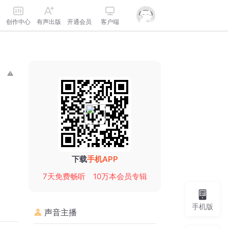
创作中心
有声出版
开通会员
客户端
下载
手机APP
7天免费畅听
10万本会员专辑
手机版
声音主播