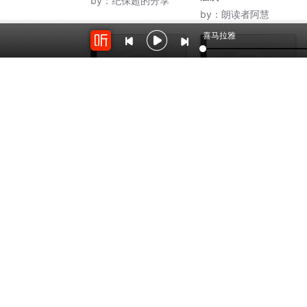
by：
纪保超的分享
by：
朗读者阿慧
喜马拉雅
2074
1817
健康的5个层次
健康的5个层次
by：
姜张莉娜
by：
智慧加独特视角
开放平台
云剪辑
对接海量精彩内容
在线音频剪辑神器