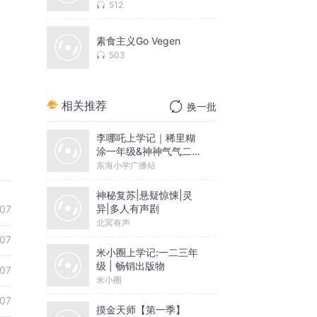
512
素食主义Go Vegen
503
相关推荐
换一批
李哪吒上学记｜稀里糊
涂一年级&神神气气二年
级
东海小学广播站
神秘复苏|悬疑惊悚|灵
异|多人有声剧
07
北冥有声
07
米小圈上学记:一二三年
级 | 畅销出版物
07
米小圈
07
摸金天师【第一季】