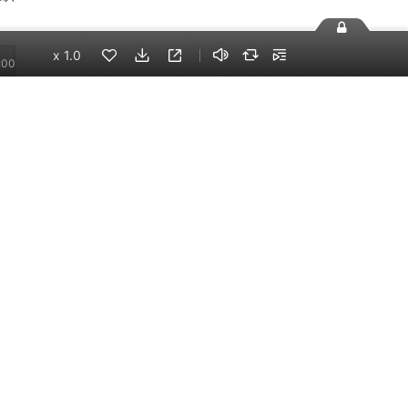
x
1.0
:00
02
手机端
企业版
电脑端
员工学习，企业买单