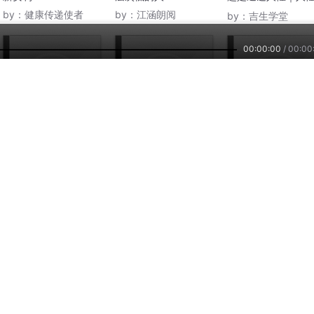
知决定层次
by：
健康传递使者
by：
江涵朗阅
by：
吉生学堂
00:00:00
/
00:00
3787
4096
22
健康的5个层次
健康的10个层次
健康的10个层次
by：
Luckysrose
by：
江南金蝉子
by：
沪上耕夫
主播培训
小雅智能
车联网平台
兼职副业，兴趣赚钱
智能硬件，连接赋能
自在出行，听我想听