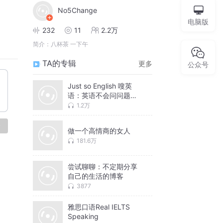
No5Change
电脑版
232
11
2.2万
简介：
八杯茶 一下午
TA的专辑
更多
公众号
Just so English 嗖英
语：英语不会问问题怎
么办
1.2万
论
做一个高情商的女人
181.6万
尝试聊聊：不定期分享
自己的生活的博客
3877
雅思口语Real IELTS
Speaking