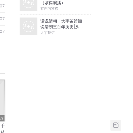
（紫襟演播）
07
有声的紫襟
07
话说清朝丨大宇茶馆细
说清朝三百年历史|从努
07
尔哈赤到末代皇帝溥仪|
大宇茶馆
康熙雍正乾隆
6万
高手
性认