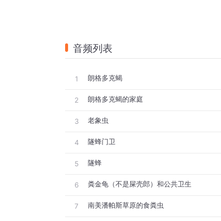
音频列表
朗格多克蝎
1
朗格多克蝎的家庭
2
老象虫
3
隧蜂门卫
4
隧蜂
5
粪金龟（不是屎壳郎）和公共卫生
6
南美潘帕斯草原的食粪虫
7