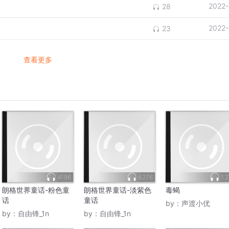
2022-
28
2022-
23
查看更多
4196
6276
1.
朗格世界童话-粉色童
朗格世界童话-淡紫色
毒蝎
话
童话
by：
声渡小优
by：
自由锋_1n
by：
自由锋_1n