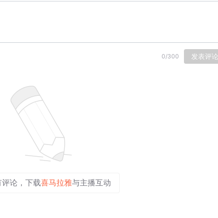
发表评
0
/
300
有评论，下载
喜马拉雅
与主播互动