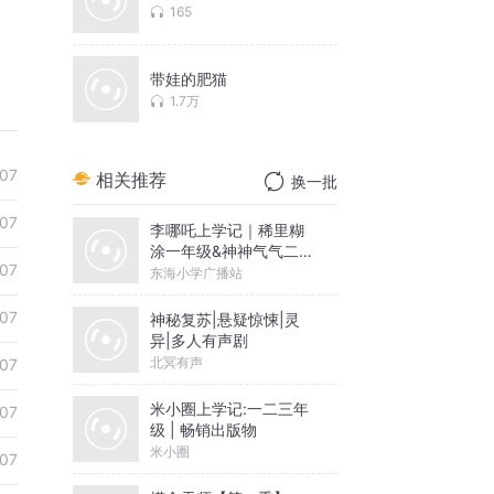
165
带娃的肥猫
1.7万
07
相关推荐
换一批
07
李哪吒上学记｜稀里糊
涂一年级&神神气气二年
07
级
东海小学广播站
07
神秘复苏|悬疑惊悚|灵
异|多人有声剧
北冥有声
07
米小圈上学记:一二三年
07
级 | 畅销出版物
米小圈
07