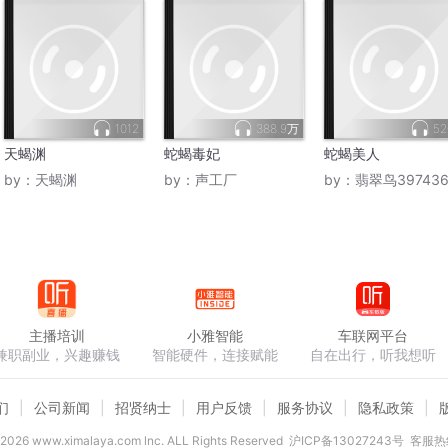
1012
388.9万
52
天蝎渊
蛇蝎毒妃
蛇蝎美人
by：
天蝎渊
by：
声工厂
by：
翡翠鸟39743639
主播培训
小雅智能
车联网平台
兼职副业，兴趣赚钱
智能硬件，连接赋能
自在出行，听我想听
们
公司新闻
招贤纳士
用户反馈
服务协议
隐私政策
2026
www.ximalaya.com lnc. ALL Rights Reserved
沪ICP备13027243号
客服热线