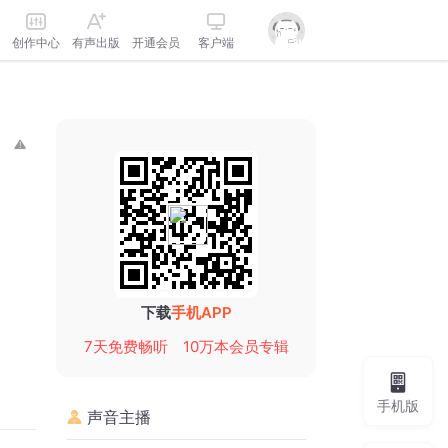
创作中心
有声出版
开通会员
客户端
下载
手机APP
7天免费畅听
10万本会员专辑
手机版
声音主播