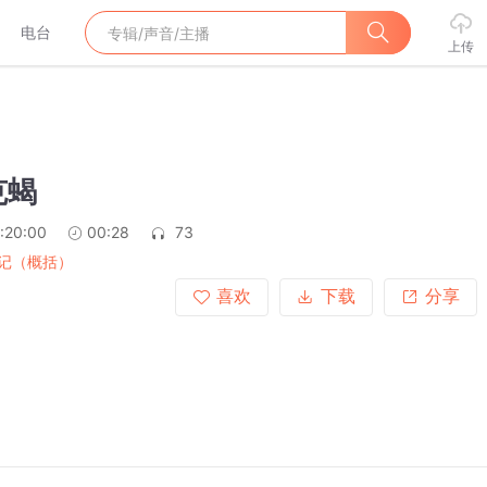
电台
上传
克蝎
:20:00
00:28
73
记（概括）
喜欢
下载
分享