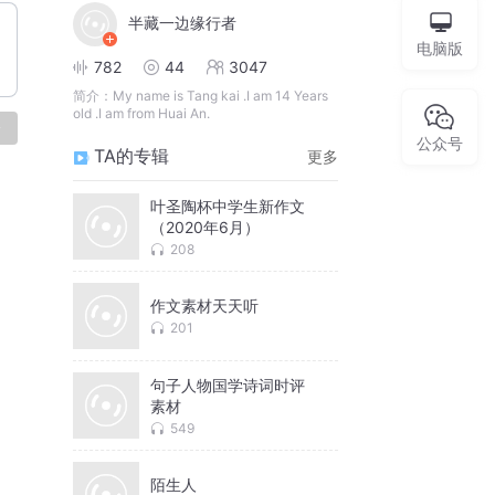
半藏一边缘行者
电脑版
782
44
3047
简介：
My name is Tang kai .I am 14 Years
old .I am from Huai An.
论
公众号
TA的专辑
更多
叶圣陶杯中学生新作文
（2020年6月）
208
作文素材天天听
201
句子人物国学诗词时评
素材
549
陌生人