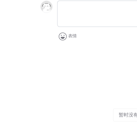
表情
暂时没