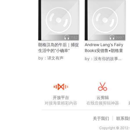
1182
9997
朗格汉岛的午后｜捕捉
Andrew Lang's Fairy
生活中的“小确幸“
Books安德鲁•朗格童
话集
by：
译文有声
by：
没有你的故事你是谁
开放平台
云剪辑
对接海量精彩内容
在线音频剪辑神器
关于我们
联系我
Copyright © 2012-