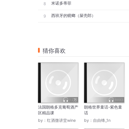
米诺多蒂菲
8
西班牙的蜣螂（屎壳郎）
9
猜你喜欢
1.2万
8893
法国朗格多克葡萄酒产
朗格世界童话-紫色童
区精品课
话
by：
红酒微讲堂wine
by：
自由锋_1n