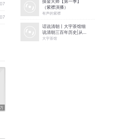
摸金天师【第一季】
07
（紫襟演播）
有声的紫襟
07
话说清朝丨大宇茶馆细
说清朝三百年历史|从努
尔哈赤到末代皇帝溥仪|
大宇茶馆
康熙雍正乾隆
2万